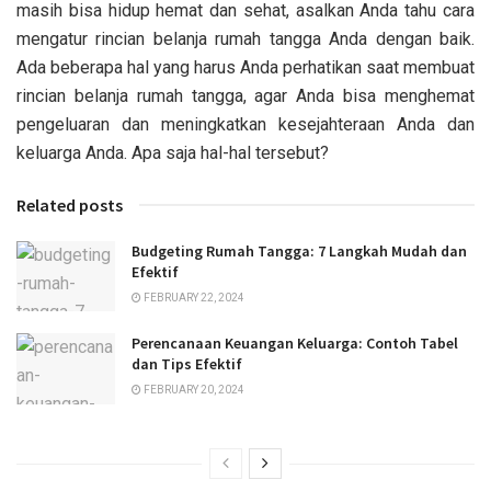
masih bisa hidup hemat dan sehat, asalkan Anda tahu cara
mengatur rincian belanja rumah tangga Anda dengan baik.
Ada beberapa hal yang harus Anda perhatikan saat membuat
rincian belanja rumah tangga, agar Anda bisa menghemat
pengeluaran dan meningkatkan kesejahteraan Anda dan
keluarga Anda. Apa saja hal-hal tersebut?
Related posts
Budgeting Rumah Tangga: 7 Langkah Mudah dan
Efektif
FEBRUARY 22, 2024
Perencanaan Keuangan Keluarga: Contoh Tabel
dan Tips Efektif
FEBRUARY 20, 2024