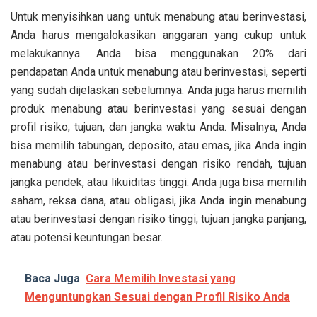
Untuk menyisihkan uang untuk menabung atau berinvestasi,
Anda harus mengalokasikan anggaran yang cukup untuk
melakukannya. Anda bisa menggunakan 20% dari
pendapatan Anda untuk menabung atau berinvestasi, seperti
yang sudah dijelaskan sebelumnya. Anda juga harus memilih
produk menabung atau berinvestasi yang sesuai dengan
profil risiko, tujuan, dan jangka waktu Anda. Misalnya, Anda
bisa memilih tabungan, deposito, atau emas, jika Anda ingin
menabung atau berinvestasi dengan risiko rendah, tujuan
jangka pendek, atau likuiditas tinggi. Anda juga bisa memilih
saham, reksa dana, atau obligasi, jika Anda ingin menabung
atau berinvestasi dengan risiko tinggi, tujuan jangka panjang,
atau potensi keuntungan besar.
Baca Juga
Cara Memilih Investasi yang
Menguntungkan Sesuai dengan Profil Risiko Anda