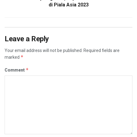
di Piala Asia 2023
Leave a Reply
Your email address will not be published.
Required fields are
*
marked
*
Comment