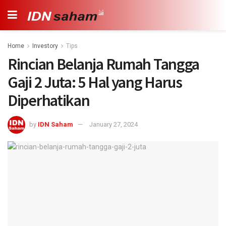
Home
Investory
Tips
Rincian Belanja Rumah Tangga
Gaji 2 Juta: 5 Hal yang Harus
Diperhatikan
by
IDN Saham
January 27, 2024