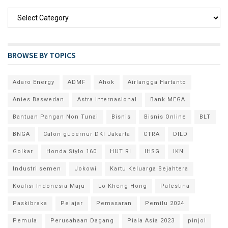
BROWSE BY TOPICS
Adaro Energy
ADMF
Ahok
Airlangga Hartanto
Anies Baswedan
Astra Internasional
Bank MEGA
Bantuan Pangan Non Tunai
Bisnis
Bisnis Online
BLT
BNGA
Calon gubernur DKI Jakarta
CTRA
DILD
Golkar
Honda Stylo 160
HUT RI
IHSG
IKN
Industri semen
Jokowi
Kartu Keluarga Sejahtera
Koalisi Indonesia Maju
Lo Kheng Hong
Palestina
Paskibraka
Pelajar
Pemasaran
Pemilu 2024
Pemula
Perusahaan Dagang
Piala Asia 2023
pinjol