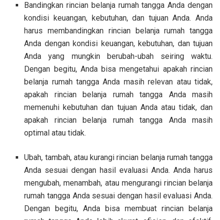
Bandingkan rincian belanja rumah tangga Anda dengan
kondisi keuangan, kebutuhan, dan tujuan Anda. Anda
harus membandingkan rincian belanja rumah tangga
Anda dengan kondisi keuangan, kebutuhan, dan tujuan
Anda yang mungkin berubah-ubah seiring waktu.
Dengan begitu, Anda bisa mengetahui apakah rincian
belanja rumah tangga Anda masih relevan atau tidak,
apakah rincian belanja rumah tangga Anda masih
memenuhi kebutuhan dan tujuan Anda atau tidak, dan
apakah rincian belanja rumah tangga Anda masih
optimal atau tidak.
Ubah, tambah, atau kurangi rincian belanja rumah tangga
Anda sesuai dengan hasil evaluasi Anda. Anda harus
mengubah, menambah, atau mengurangi rincian belanja
rumah tangga Anda sesuai dengan hasil evaluasi Anda.
Dengan begitu, Anda bisa membuat rincian belanja