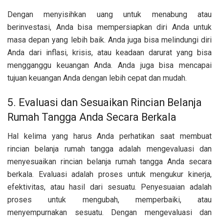
Dengan menyisihkan uang untuk menabung atau
berinvestasi, Anda bisa mempersiapkan diri Anda untuk
masa depan yang lebih baik. Anda juga bisa melindungi diri
Anda dari inflasi, krisis, atau keadaan darurat yang bisa
mengganggu keuangan Anda. Anda juga bisa mencapai
tujuan keuangan Anda dengan lebih cepat dan mudah.
5. Evaluasi dan Sesuaikan Rincian Belanja
Rumah Tangga Anda Secara Berkala
Hal kelima yang harus Anda perhatikan saat membuat
rincian belanja rumah tangga adalah mengevaluasi dan
menyesuaikan rincian belanja rumah tangga Anda secara
berkala. Evaluasi adalah proses untuk mengukur kinerja,
efektivitas, atau hasil dari sesuatu. Penyesuaian adalah
proses untuk mengubah, memperbaiki, atau
menyempurnakan sesuatu. Dengan mengevaluasi dan