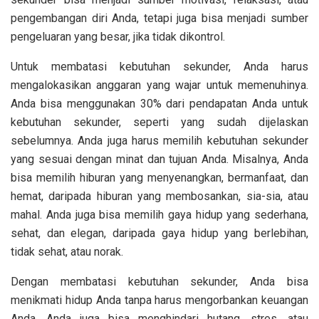
pengembangan diri Anda, tetapi juga bisa menjadi sumber
pengeluaran yang besar, jika tidak dikontrol.
Untuk membatasi kebutuhan sekunder, Anda harus
mengalokasikan anggaran yang wajar untuk memenuhinya.
Anda bisa menggunakan 30% dari pendapatan Anda untuk
kebutuhan sekunder, seperti yang sudah dijelaskan
sebelumnya. Anda juga harus memilih kebutuhan sekunder
yang sesuai dengan minat dan tujuan Anda. Misalnya, Anda
bisa memilih hiburan yang menyenangkan, bermanfaat, dan
hemat, daripada hiburan yang membosankan, sia-sia, atau
mahal. Anda juga bisa memilih gaya hidup yang sederhana,
sehat, dan elegan, daripada gaya hidup yang berlebihan,
tidak sehat, atau norak.
Dengan membatasi kebutuhan sekunder, Anda bisa
menikmati hidup Anda tanpa harus mengorbankan keuangan
Anda. Anda juga bisa menghindari hutang, stres, atau