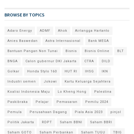
BROWSE BY TOPICS
Adaro Energy
ADMF
Ahok
Airlangga Hartanto
Anies Baswedan
Astra Internasional
Bank MEGA
Bantuan Pangan Non Tunai
Bisnis
Bisnis Online
BLT
BNGA
Calon gubernur DKI Jakarta
CTRA
DILD
Golkar
Honda Stylo 160
HUT RI
IHSG
IKN
Industri semen
Jokowi
Kartu Keluarga Sejahtera
Koalisi Indonesia Maju
Lo Kheng Hong
Palestina
Paskibraka
Pelajar
Pemasaran
Pemilu 2024
Pemula
Perusahaan Dagang
Piala Asia 2023
pinjol
Politik Jakarta
RDPT
Saham BBNI
Saham BBRI
Saham GOTO
Saham Perbankan
Saham TUGU
TBIG