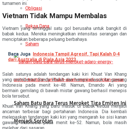
turnamen ini.
Obligasi
Vietnam Tidak Mampu Membalas
Reksa Dana
Vietnam yang tertinggal satu gol berusaha untuk bangkit di
babak kedua. Mereka meningkatkan intensitas serangan dan
menciptakan beberapa peluang berbahaya.
Saham
Baca Juga
Indonesia Tampil Agresif, Tapi Kalah 0-4
dari Australia di Piala Asia 2023
Salah satunya adalah tendangan kaki kiri Khuat Van Khang
yang membentur Sandy Walsh dan hampir masuk ke gawang
Indonesia pada menit ke-48. Namun, Ernando Ari yang
bermain gemilang di bawah mistar gawang berhasil menepis
bola tersebut.
Saham Batu Bara Terus Meroket Tiga Emiten Ini
Khuat Van Khang yang baru masuk di babak kedua menjadi
ancaman terbesar bagi pertahanan Indonesia. Dia kembali
melepaskan tendangan kaki kiri yang mengarah ke sisi kanan
Menjadi Sorotan
gawang Indonesia pada menit ke-52. Namun, bola masih
melebar dari sasaran.