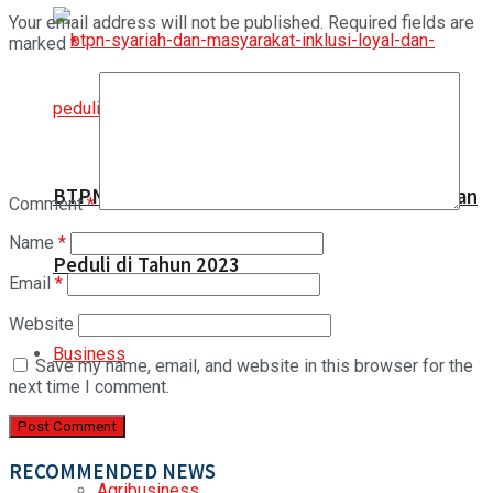
Your email address will not be published.
Required fields are
marked
*
BTPN Syariah dan Masyarakat Inklusi: Loyal dan
Comment
*
Name
*
Peduli di Tahun 2023
Email
*
Website
Business
Save my name, email, and website in this browser for the
next time I comment.
All
RECOMMENDED NEWS
Agribusiness