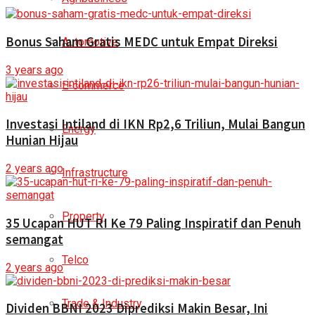
Bonus Saham Gratis MEDC untuk Empat Direksi
Automotive
3 years ago
E-commerce
Investasi Intiland di IKN Rp2,6 Triliun, Mulai Bangun
Energy
Hunian Hijau
2 years ago
Infrastructure
Property
35 Ucapan HUT RI Ke 79 Paling Inspiratif dan Penuh
semangat
Telco
2 years ago
Trade & Industry
Dividen BBNI 2023 Diprediksi Makin Besar, Ini