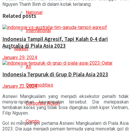
Nguyen Thanh Binh di dalam kotak terlarang.
National
Related posts
International
Indonesia Tampil Agresif, Tapi Kalah 0-4 dari
Australia di Piala Asia 2023
Market
January 29, 2024
All
Indonesia Terpuruk di Grup D Piala Asia 2023
Commodities
January 22, 2024
Asnawi Mangkualam yang menjadi eksekutor penalti tidak
menyia-nyiakan kesempatan tersebut. Dia melepaskan
Corporate Action
tembakan keras yang tidak bisa dijangkau oleh kiper Vietnam,
Filip Nguyen.
Crypto
Gol ini menjadi gol pertama Asnawi Mangkualam di Piala Asia
2023. Dia juga menjadi pemain termuda yang mencetak gol di