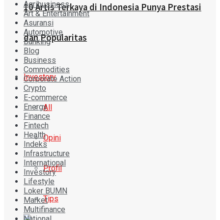
Agribusiness
10 Artis Terkaya di Indonesia Punya Prestasi
Art & Entertainment
Asuransi
Automotive
dan Popularitas
Banking
Blog
Business
Commodities
Investory
Corporate Action
Crypto
E-commerce
Energy
All
Finance
Fintech
Health
Opini
Indeks
Infrastructure
International
Profil
Investory
Lifestyle
Loker BUMN
Tips
Market
Multifinance
National