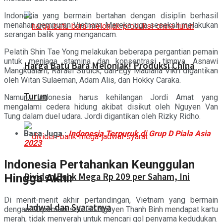
Indonesia yang bermain bertahan dengan disiplin berhasil
menahan gempuran Vietnam. Mereka juga sesekali melakukan
serangan balik yang mengancam.
Pelatih Shin Tae Yong melakukan beberapa pergantian pemain
untuk menjaga stamina dan konsentrasi timnya. Asnawi
Harga Batu Bara Melonjak! Produksi China
Mangkualam, Rafael Struick, dan Egy Maulana Vikri digantikan
oleh Witan Sulaeman, Adam Alis, dan Hokky Caraka.
Turun
Namun, Indonesia harus kehilangan Jordi Amat yang
mengalami cedera hidung akibat disikut oleh Nguyen Van
Tung dalam duel udara. Jordi digantikan oleh Rizky Ridho.
Baca Juga :
Indonesia Terpuruk di Grup D Piala Asia
2023
Indonesia Pertahankan Keunggulan
Dividen Bank Mega Rp 209 per Saham, Ini
Hingga Akhir
Di menit-menit akhir pertandingan, Vietnam yang bermain
Jadwal dan Syaratnya
dengan 10 pemain setelah Nguyen Thanh Binh mendapat kartu
merah, tidak menyerah untuk mencari gol penyama kedudukan.