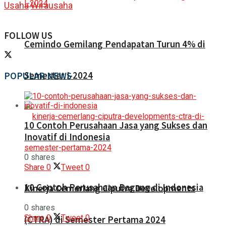
Usaha
Wirausaha
FOLLOW US
Cemindo Gemilang Pendapatan Turun 4% di
Semester I-2024
POPULAR NEWS
10 Contoh Perusahaan Jasa yang Sukses dan
Inovatif di Indonesia
0 shares
Share
0
Tweet
0
10 Contoh Perusahaan Dagang di Indonesia
Kinerja Cemerlang Ciputra Developments
0 shares
Share
0
Tweet
0
(CTRA) di Semester Pertama 2024