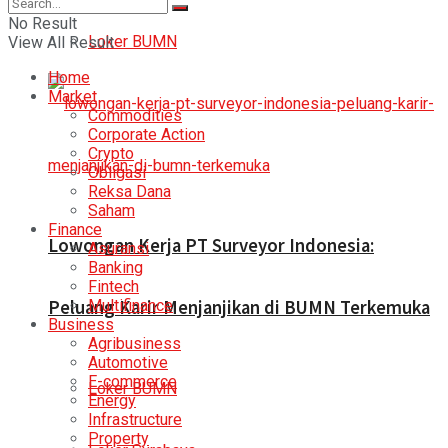
No Result
Loker BUMN
View All Result
Home
Market
Commodities
Corporate Action
Crypto
Obligasi
Reksa Dana
Saham
Finance
Lowongan Kerja PT Surveyor Indonesia:
Asuransi
Banking
Fintech
Multifinance
Peluang Karir Menjanjikan di BUMN Terkemuka
Business
Agribusiness
Automotive
E-commerce
Loker BUMN
Energy
Infrastructure
Property