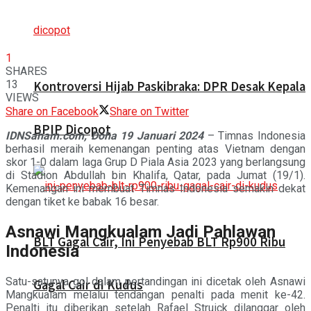
1
SHARES
13
Kontroversi Hijab Paskibraka: DPR Desak Kepala
VIEWS
Share on Facebook
Share on Twitter
BPIP Dicopot
IDNSaham.com,
Doha 19 Januari 2024
– Timnas Indonesia
berhasil meraih kemenangan penting atas Vietnam dengan
skor 1-0 dalam laga Grup D Piala Asia 2023 yang berlangsung
di Stadion Abdullah bin Khalifa, Qatar, pada Jumat (19/1).
Kemenangan ini membuat Timnas Indonesia semakin dekat
dengan tiket ke babak 16 besar.
Asnawi Mangkualam Jadi Pahlawan
BLT Gagal Cair, Ini Penyebab BLT Rp900 Ribu
Indonesia
Satu-satunya gol dalam pertandingan ini dicetak oleh Asnawi
Gagal Cair di Kudus
Mangkualam melalui tendangan penalti pada menit ke-42.
Penalti itu diberikan setelah Rafael Struick dilanggar oleh