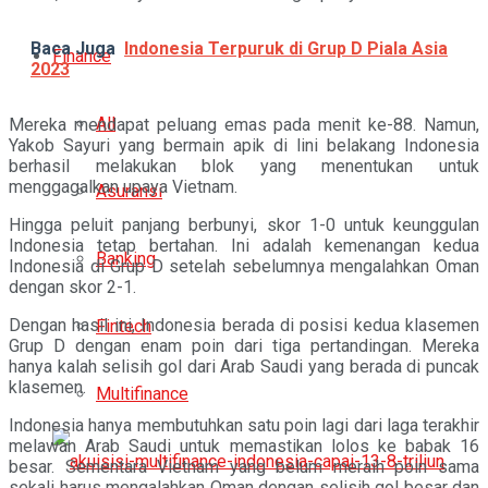
Baca Juga
Indonesia Terpuruk di Grup D Piala Asia
Finance
2023
All
Mereka mendapat peluang emas pada menit ke-88. Namun,
Yakob Sayuri yang bermain apik di lini belakang Indonesia
berhasil melakukan blok yang menentukan untuk
menggagalkan upaya Vietnam.
Asuransi
Hingga peluit panjang berbunyi, skor 1-0 untuk keunggulan
Indonesia tetap bertahan. Ini adalah kemenangan kedua
Banking
Indonesia di Grup D setelah sebelumnya mengalahkan Oman
dengan skor 2-1.
Dengan hasil ini, Indonesia berada di posisi kedua klasemen
Fintech
Grup D dengan enam poin dari tiga pertandingan. Mereka
hanya kalah selisih gol dari Arab Saudi yang berada di puncak
klasemen.
Multifinance
Indonesia hanya membutuhkan satu poin lagi dari laga terakhir
melawan Arab Saudi untuk memastikan lolos ke babak 16
besar. Sementara Vietnam yang belum meraih poin sama
sekali harus mengalahkan Oman dengan selisih gol besar dan