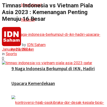
Timnas Indonesia vs Vietnam Piala
International
Asia 2023 : Kemenangan Penting
Menuju 16 Besar
National
by
IDN Saham
January 20, 2024
in
Sports
0
9 Naga Indonesia Berkumpul di IKN, Hadiri
Upacara Kemerdekaan