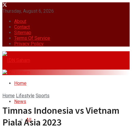
Thursday, August 6, 2026
About
Contact
Sitemap
Terms Of Service
Privacy Policy
Home
Home
Lifestyle
Sports
News
Timnas Indonesia vs Vietnam
Piala Asia 2023
All