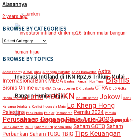
Alasannya
umkm
2 years ago
BROWSE BY CATEGORIES
BROWSE
BY
CATEGORIES
BROWSE BY TOPICS
Astra
Adaro Energy
ADMF
Ahok
Airlangga Hartanto
Anies Baswedan
Investasi Intiland di IKN Rp2,6 Triliun, Mulai
Bisnis
Internasional
Bank MEGA
Bantuan Pangan Non Tunai
Bisnis Online
CTRA
BLT
BNGA
Calon gubernur DKI Jakarta
DILD
Golkar
IKN
Bangun Hunian Hijau
IHSG
Jokowi
HUT RI
Honda Stylo 160
Industri semen
Kartu
Lo Kheng Hong
Keluarga Sejahtera
Koalisi Indonesia Maju
Palestina
Pemilu 2024
Paskibraka
Pelajar
Pemasaran
Pemula
Perusahaan Dagang
Piala Asia 2023
pinjol
Saham GOTO
Saham
Politik Jakarta
RDPT
Saham BBNI
Saham BBRI
Tips Keuangan
Perbankan
Saham TUGU
TBIG