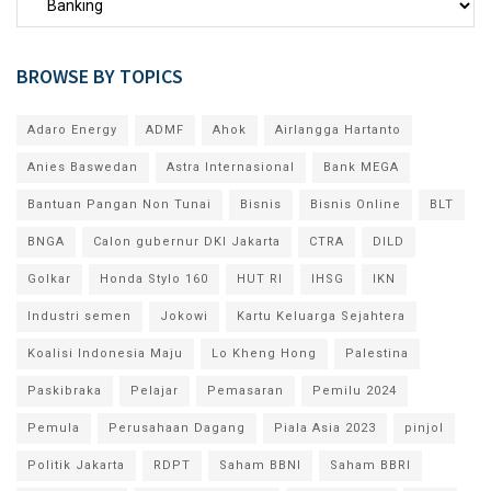
BROWSE BY TOPICS
Adaro Energy
ADMF
Ahok
Airlangga Hartanto
Anies Baswedan
Astra Internasional
Bank MEGA
Bantuan Pangan Non Tunai
Bisnis
Bisnis Online
BLT
BNGA
Calon gubernur DKI Jakarta
CTRA
DILD
Golkar
Honda Stylo 160
HUT RI
IHSG
IKN
Industri semen
Jokowi
Kartu Keluarga Sejahtera
Koalisi Indonesia Maju
Lo Kheng Hong
Palestina
Paskibraka
Pelajar
Pemasaran
Pemilu 2024
Pemula
Perusahaan Dagang
Piala Asia 2023
pinjol
Politik Jakarta
RDPT
Saham BBNI
Saham BBRI