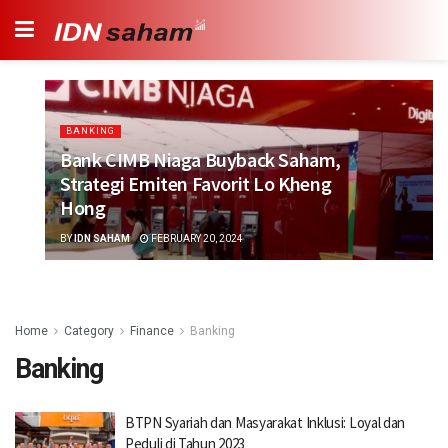
BANKING
Bank CIMB Niaga Buyback Saham,
Strategi Emiten Favorit Lo Kheng
Hong
BY
IDN SAHAM
FEBRUARY 20, 2024
Home
Category
Finance
Banking
Banking
BTPN Syariah dan Masyarakat Inklusi: Loyal dan
Peduli di Tahun 2023