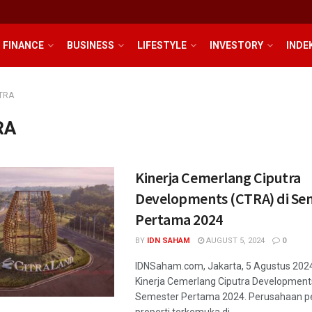
FINANCE
BUSINESS
LIFESTYLE
INVESTORY
INDE
TRA
RA
Kinerja Cemerlang Ciputra
Developments (CTRA) di Se
Pertama 2024
BY
IDN SAHAM
AUGUST 5, 2024
0
IDNSaham.com, Jakarta, 5 Agustus 202
Kinerja Cemerlang Ciputra Developmen
Semester Pertama 2024. Perusahaan 