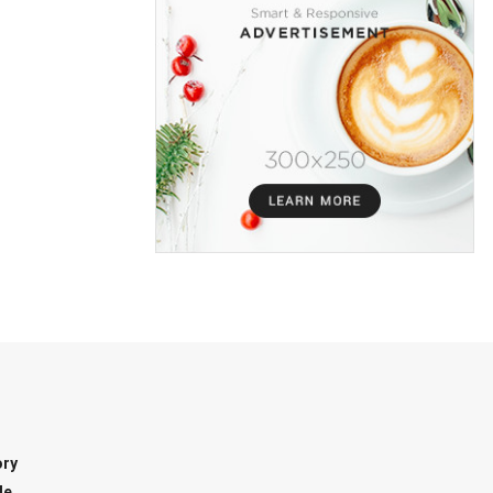
ory
le