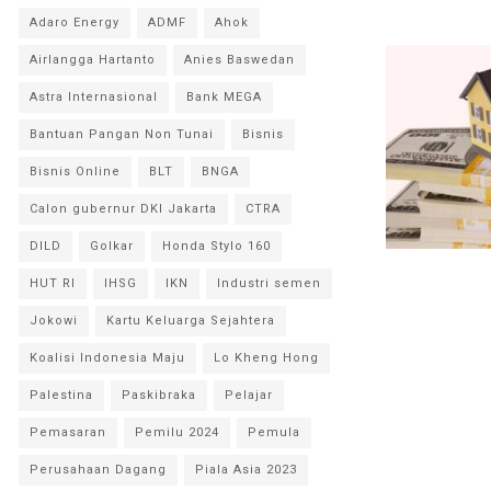
Adaro Energy
ADMF
Ahok
Airlangga Hartanto
Anies Baswedan
Astra Internasional
Bank MEGA
Bantuan Pangan Non Tunai
Bisnis
Bisnis Online
BLT
BNGA
Calon gubernur DKI Jakarta
CTRA
DILD
Golkar
Honda Stylo 160
HUT RI
IHSG
IKN
Industri semen
Jokowi
Kartu Keluarga Sejahtera
Koalisi Indonesia Maju
Lo Kheng Hong
Palestina
Paskibraka
Pelajar
Pemasaran
Pemilu 2024
Pemula
Perusahaan Dagang
Piala Asia 2023