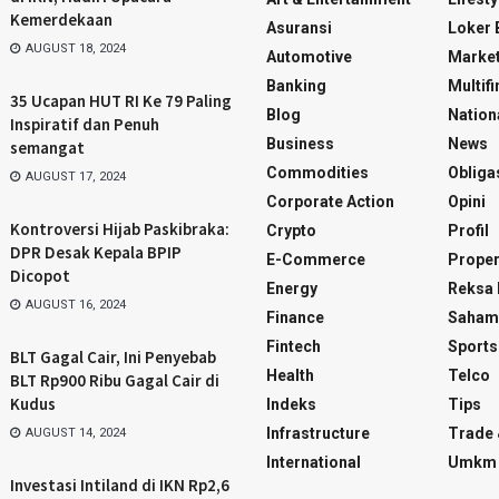
Kemerdekaan
Asuransi
Loker
AUGUST 18, 2024
Automotive
Marke
Banking
Multif
35 Ucapan HUT RI Ke 79 Paling
Blog
Nation
Inspiratif dan Penuh
Business
News
semangat
Commodities
Obliga
AUGUST 17, 2024
Corporate Action
Opini
Kontroversi Hijab Paskibraka:
Crypto
Profil
DPR Desak Kepala BPIP
E-Commerce
Proper
Dicopot
Energy
Reksa
AUGUST 16, 2024
Finance
Saham
Fintech
Sports
BLT Gagal Cair, Ini Penyebab
Health
Telco
BLT Rp900 Ribu Gagal Cair di
Kudus
Indeks
Tips
Infrastructure
Trade 
AUGUST 14, 2024
International
Umkm
Investasi Intiland di IKN Rp2,6