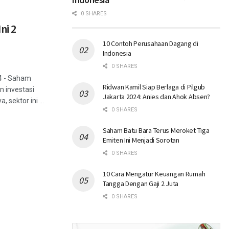
0 SHARES
ni 2
10 Contoh Perusahaan Dagang di
Indonesia
0 SHARES
4 - Saham
Ridwan Kamil Siap Berlaga di Pilgub
n investasi
Jakarta 2024: Anies dan Ahok Absen?
 sektor ini ...
0 SHARES
Saham Batu Bara Terus Meroket Tiga
Emiten Ini Menjadi Sorotan
0 SHARES
10 Cara Mengatur Keuangan Rumah
Tangga Dengan Gaji 2 Juta
0 SHARES