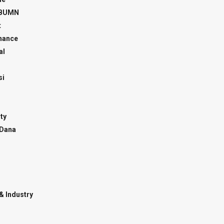
 BUMN
t
inance
al
si
ty
 Dana
& Industry