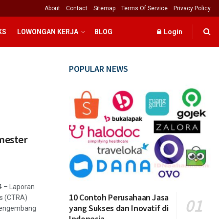
About
Contact
Sitemap
Terms Of Service
Privacy Policy
KS
LOWONGAN KERJA
BLOG
Login
POPULAR NEWS
mester
4 – Laporan
10 Contoh Perusahaan Jasa
ts (CTRA)
yang Sukses dan Inovatif di
pengembang
Indonesia