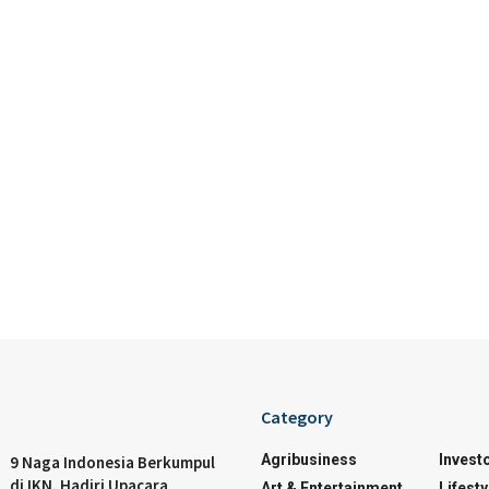
Category
Agribusiness
Invest
9 Naga Indonesia Berkumpul
di IKN, Hadiri Upacara
Art & Entertainment
Lifesty