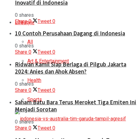
Inovatif di Indonesia
0 shares
Share
0
Tweet
0
Lifestyle
10 Contoh Perusahaan Dagang di Indonesia
All
0 shares
Share
0
Tweet
0
Art & Entertainment
Ridwan Kamil Siap Berlaga di Pilgub Jakarta
2024: Anies dan Ahok Absen?
Health
0 shares
Share
0
Tweet
0
Sports
Saham Batu Bara Terus Meroket Tiga Emiten Ini
Menjadi Sorotan
0 shares
Share
0
Tweet
0