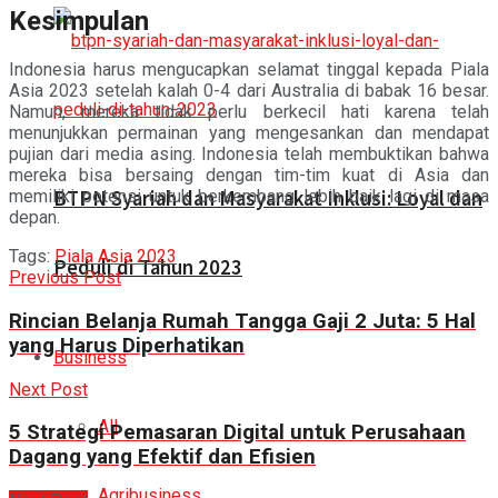
Kesimpulan
Indonesia harus mengucapkan selamat tinggal kepada Piala
Asia 2023 setelah kalah 0-4 dari Australia di babak 16 besar.
Namun, mereka tidak perlu berkecil hati karena telah
menunjukkan permainan yang mengesankan dan mendapat
pujian dari media asing. Indonesia telah membuktikan bahwa
mereka bisa bersaing dengan tim-tim kuat di Asia dan
BTPN Syariah dan Masyarakat Inklusi: Loyal dan
memiliki potensi untuk berkembang lebih baik lagi di masa
depan.
Tags:
Piala Asia 2023
Peduli di Tahun 2023
Previous Post
Rincian Belanja Rumah Tangga Gaji 2 Juta: 5 Hal
yang Harus Diperhatikan
Business
Next Post
All
5 Strategi Pemasaran Digital untuk Perusahaan
Dagang yang Efektif dan Efisien
Agribusiness