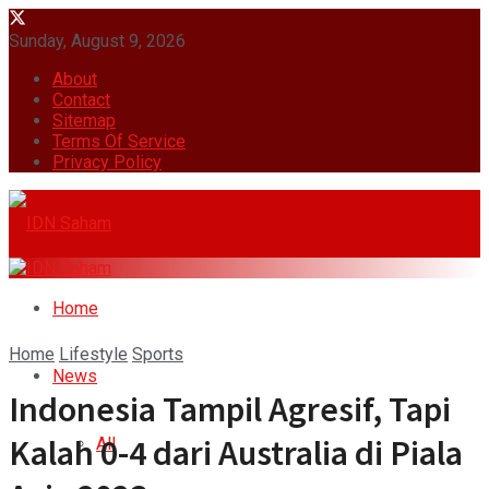
Sunday, August 9, 2026
About
Contact
Sitemap
Terms Of Service
Privacy Policy
Home
Home
Lifestyle
Sports
News
Indonesia Tampil Agresif, Tapi
Kalah 0-4 dari Australia di Piala
All