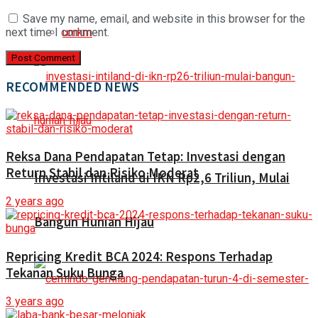
Save my name, email, and website in this browser for the
umkm
next time I comment.
RECOMMENDED NEWS
Reksa Dana Pendapatan Tetap: Investasi dengan
Return Stabil dan Risiko Moderat
Investasi Intiland di IKN Rp2,6 Triliun, Mulai
2 years ago
Bangun Hunian Hijau
Repricing Kredit BCA 2024: Respons Terhadap
Tekanan Suku Bunga
3 years ago