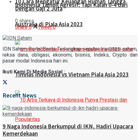
10 Cara Mengatur Keuangan Rumah Tangga
Indonesia Tampil Agresif, Tapi Kalah 0-4 dari
Dengan Gaji 2 Juta
0 shares
Australia di Piala Asia 2023
Share
0
Tweet
0
IDN Saham Portal Berita Terlengkap seputar Investasi saham,
reksa dana, obligasi, ekonomi, bisinis, Indeks, Crypto dan
pasar modal Indonesia hari ini.
Ikuti Kami Di Media Sosial :
Timnas Indonesia vs Vietnam Piala Asia 2023
Recent News
9 Naga Indonesia Berkumpul di IKN, Hadiri Upacara
Kemerdekaan