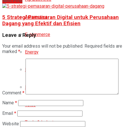
Next Post
5 Strategi Pemasaran Digital untuk Perusahaan
Automotive
Dagang yang Efektif dan Efisien
E-commerce
Leave a Reply
Your email address will not be published.
Required fields are
marked
*
Energy
Infrastructure
Property
Comment
*
Name
*
Telco
Email
*
Trade & Industry
Website