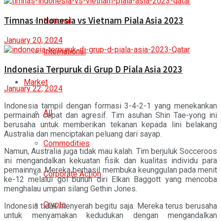
Timnas Indonesia vs Vietnam Piala Asia 2023
National
January 20, 2024
International
Indonesia Terpuruk di Grup D Piala Asia 2023
Market
January 22, 2024
Indonesia tampil dengan formasi 3-4-2-1 yang menekankan
All
permainan cepat dan agresif. Tim asuhan Shin Tae-yong ini
berusaha untuk memberikan tekanan kepada lini belakang
Australia dan menciptakan peluang dari sayap.
Commodities
Namun, Australia juga tidak mau kalah. Tim berjuluk Socceroos
ini mengandalkan kekuatan fisik dan kualitas individu para
pemainnya. Mereka berhasil membuka keunggulan pada menit
Corporate Action
ke-12 melalui gol bunuh diri Elkan Baggott yang mencoba
menghalau umpan silang Gethin Jones.
Crypto
Indonesia tidak menyerah begitu saja. Mereka terus berusaha
untuk menyamakan kedudukan dengan mengandalkan