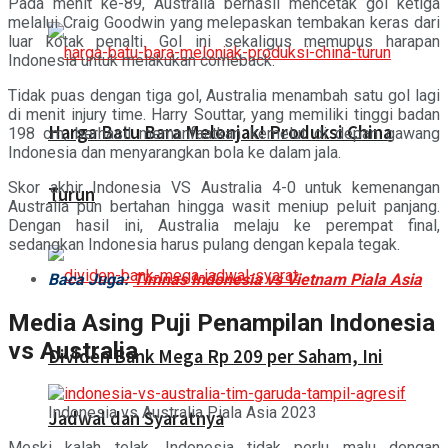
Pada menit ke-89, Australia berhasil mencetak gol ketiga
melalui Craig Goodwin yang melepaskan tembakan keras dari
luar kotak penalti. Gol ini sekaligus memupus harapan
Indonesia untuk melakukan comeback.
Tidak puas dengan tiga gol, Australia menambah satu gol lagi
di menit injury time. Harry Souttar, yang memiliki tinggi badan
Harga Batu Bara Melonjak! Produksi China
198 cm, berhasil memanfaatkan kemelut di depan gawang
Indonesia dan menyarangkan bola ke dalam jala.
Skor akhir Indonesia VS Australia 4-0 untuk kemenangan
Turun
Australia pun bertahan hingga wasit meniup peluit panjang.
Dengan hasil ini, Australia melaju ke perempat final,
sedangkan Indonesia harus pulang dengan kepala tegak.
Baca Juga:
Timnas Indonesia vs Vietnam Piala Asia
Media Asing Puji Penampilan Indonesia
vs Australia
Dividen Bank Mega Rp 209 per Saham, Ini
Indonesia vs Australia Piala Asia 2023
Jadwal dan Syaratnya
Meski kalah telak, Indonesia tidak perlu malu dengan