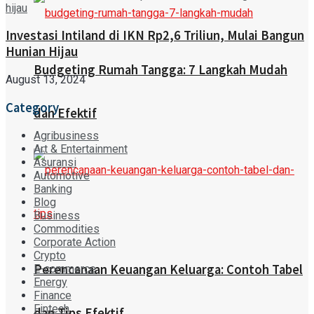
Investasi Intiland di IKN Rp2,6 Triliun, Mulai Bangun
Hunian Hijau
Budgeting Rumah Tangga: 7 Langkah Mudah
August 13, 2024
Category
dan Efektif
Agribusiness
Art & Entertainment
Asuransi
Automotive
Banking
Blog
Business
Commodities
Corporate Action
Crypto
Perencanaan Keuangan Keluarga: Contoh Tabel
E-commerce
Energy
Finance
Fintech
dan Tips Efektif