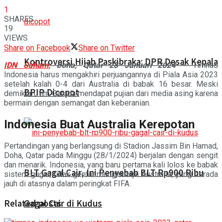
1
SHARES
19
VIEWS
Share on Facebook
Share on Twitter
Kontroversi Hijab Paskibraka: DPR Desak Kepala
IDN Saham
,
Doha, Qatar 28 Januari 2024
– Timnas
Indonesia harus mengakhiri perjuangannya di Piala Asia 2023
setelah kalah 0-4 dari Australia di babak 16 besar. Meski
BPIP Dicopot
demikian, tim Garuda mendapat pujian dari media asing karena
bermain dengan semangat dan keberanian.
Indonesia Buat Australia Kerepotan
Pertandingan yang berlangsung di Stadion Jassim Bin Hamad,
Doha, Qatar pada Minggu (28/1/2024) berjalan dengan sengit
dan menarik. Indonesia, yang baru pertama kali lolos ke babak
BLT Gagal Cair, Ini Penyebab BLT Rp900 Ribu
sistem gugur, tidak gentar menghadapi Australia, yang berada
jauh di atasnya dalam peringkat FIFA.
Gagal Cair di Kudus
Related posts