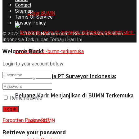
Contact
Sitemap
Loker BUMN
Terms Of Service
Privacy Policy
© 2023 - 2024
IDNsaham.com
- Berita Investasi Saham
Indonesia Terkini dan Terbaru Hari Ini.
Welcome Back!
Login to your account below
Lowongan Kerja PT Surveyor Indonesia:
Peluang Karir Menjanjikan di BUMN Terkemuka
Remember Me
Forgotten Password?
Loker BUMN
Retrieve your password