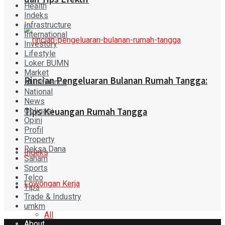
Health
Indeks
Infrastructure
International
Investory
Lifestyle
Loker BUMN
Market
Rincian Pengeluaran Bulanan Rumah Tangga:
Multifinance
National
News
Obligasi
Tips Keuangan Rumah Tangga
Opini
Profil
Property
Reksa Dana
Indeks
Saham
Sports
Telco
Lowongan Kerja
Tips
Trade & Industry
umkm
All
About