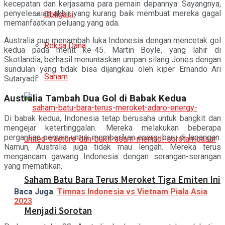
kecepatan dan kerjasama para pemain depannya. Sayangnya,
penyelesaian akhir yang kurang baik membuat mereka gagal
Obligasi
memanfaatkan peluang yang ada.
Australia pun menambah luka Indonesia dengan mencetak gol
Reksa Dana
kedua pada menit ke-45. Martin Boyle, yang lahir di
Skotlandia, berhasil menuntaskan umpan silang Jones dengan
sundulan yang tidak bisa dijangkau oleh kiper Ernando Ari
Saham
Sutaryadi.
Australia Tambah Dua Gol di Babak Kedua
Di babak kedua, Indonesia tetap berusaha untuk bangkit dan
mengejar ketertinggalan. Mereka melakukan beberapa
pergantian pemain untuk memberikan energi baru di lapangan.
Namun, Australia juga tidak mau lengah. Mereka terus
mengancam gawang Indonesia dengan serangan-serangan
yang mematikan.
Saham Batu Bara Terus Meroket Tiga Emiten Ini
Baca Juga
Timnas Indonesia vs Vietnam Piala Asia
2023
Menjadi Sorotan