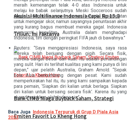
meraih kemenangan telak 4-0 atas Indonesia untuk
melaju ke babak selanjutnya. Meski Socceroos sudah
Akuisisi Multifinance Indonesia Capai Rp 13,8
unggul, Indonesia masih punya banyak kesempatan
untuk mengejar skor, namun sayangnya penuntasan akhir
yang kurang bagus membuat mereka gagal. Indonesia
menyoroti kesulitan Australia dalam menghadapi
Triliun, Ini Faktanya
Indonesia, tim dengan peringkat FIFA jauh di bawahnya.”
Reuters: “Saya mengapresiasi Indonesia, saya rasa
mereka telah berjuang dengan gigih. Secara fisik,
mereka sangat besar dan kuat. Itu adalah pertandingan
yang sulit. Hari ini terlihat kualitas yang kami punya di lini
depan,” ujar pelatih Australia, Graham Arnold. “Sepak
bola Asia berkembang dengan pesat. Kami sudah
memperkirakan hal itu, itu yang kami sampaikan kepada
para pemain, ‘Siapkan diri kalian untuk berlaga. Siapkan
diri kalian untuk bersaing secara fisik’. Karena itu yang
akan ditunjukkan oleh Indonesia.”
Bank CIMB Niaga Buyback Saham, Strategi
Baca Juga
Indonesia Terpuruk di Grup D Piala Asia
Emiten Favorit Lo Kheng Hong
2023