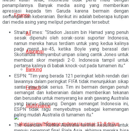
penampilannya. Banyak media asing yang memberikan
apresiasi kepada tim Garuda karena bermain dengan
Finance
semangat dan keberanian. Berikut ini adalah beberapa kutipan
dari media asing yang meliput pertandingan tersebut:
Straits Times: “Stadion Jassim bin Hamad yang penuh
All
sesak dipenuhi oleh sorak-sorai suporter Indonesia,
namun mereka harus terdiam untuk yang kedua kalinya
pada menit ke-45, ketika Boyle yang berasal dari
Asuransi
Skotlandia menyambut umpan silang cantik Jones untuk
membuat skor menjadi 2-0. Indonesia tampil untuk
pertama kalinya di babak knock-out pada turnamen itu.”
Banking
ESPN: “Tim yang berada 121 peringkat lebih rendah dari
lawannya dalam peringkat FIFA tidak menunjukkan sikap
santai atau tidak serius. Tim ini bermain dengan penuh
Fintech
semangat dan keberanian dalam memberikan tekanan
dan berusaha untuk menyerang ke arah gawang Australia
yang terus dikepung. Dengan semangat Indonesia ini,
Multifinance
ESPN tidak ragu menyebutnya sebagai kemenangan
paling mudah Australia di turnamen itu.”
The Guardian: “Ketika Australia terlihat kesulitan untuk
menuju perempat final Piala Asia, akhirnya mereka bisa