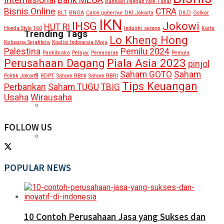
Internasional
Bank MEGA
Bantuan Pangan Non Tunai
Bisnis Online
CTRA
BLT
BNGA
Calon gubernur DKI Jakarta
DILD
Golkar
IKN
IHSG
Jokowi
HUT RI
Honda Stylo 160
Industri semen
Kartu
Trending Tags
Lo Kheng Hong
Keluarga Sejahtera
Koalisi Indonesia Maju
Palestina
Pemilu 2024
Paskibraka
Pelajar
Pemasaran
Pemula
Perusahaan Dagang
Piala Asia 2023
pinjol
Saham GOTO
Saham
Politik Jakarta
RDPT
Saham BBNI
Saham BBRI
Tips Keuangan
Perbankan
Saham TUGU
TBIG
Usaha
Wirausaha
FOLLOW US
POPULAR NEWS
10 Contoh Perusahaan Jasa yang Sukses dan