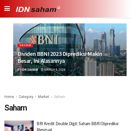
SAHAM
Dividen BBNI 2023 Diprediksi Makin
Besar, Ini Alasannya
BY
IDN SAHAM
MARCH 4, 2024
Home
Category
Market
Saham
Saham
BRI Kredit Double Digit: Saham BBRI Diprediksi
Menguat