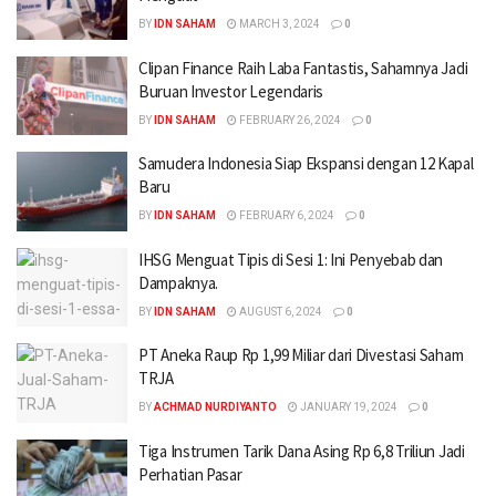
BY
IDN SAHAM
MARCH 3, 2024
0
Clipan Finance Raih Laba Fantastis, Sahamnya Jadi
Buruan Investor Legendaris
BY
IDN SAHAM
FEBRUARY 26, 2024
0
Samudera Indonesia Siap Ekspansi dengan 12 Kapal
Baru
BY
IDN SAHAM
FEBRUARY 6, 2024
0
IHSG Menguat Tipis di Sesi 1: Ini Penyebab dan
Dampaknya.
BY
IDN SAHAM
AUGUST 6, 2024
0
PT Aneka Raup Rp 1,99 Miliar dari Divestasi Saham
TRJA
BY
ACHMAD NURDIYANTO
JANUARY 19, 2024
0
Tiga Instrumen Tarik Dana Asing Rp 6,8 Triliun Jadi
Perhatian Pasar