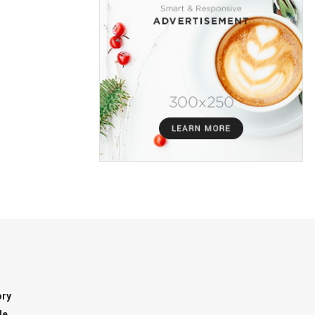
ory
le