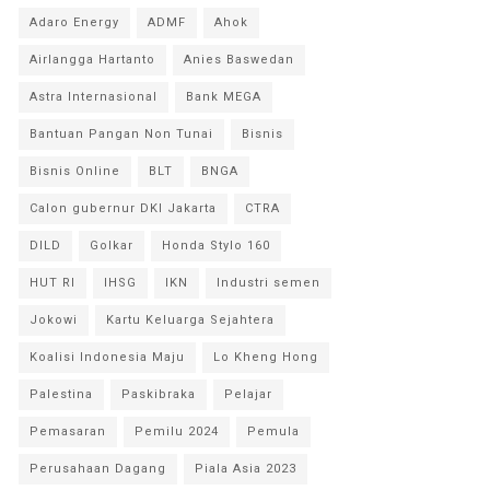
Adaro Energy
ADMF
Ahok
Airlangga Hartanto
Anies Baswedan
Astra Internasional
Bank MEGA
Bantuan Pangan Non Tunai
Bisnis
Bisnis Online
BLT
BNGA
Calon gubernur DKI Jakarta
CTRA
DILD
Golkar
Honda Stylo 160
HUT RI
IHSG
IKN
Industri semen
Jokowi
Kartu Keluarga Sejahtera
Koalisi Indonesia Maju
Lo Kheng Hong
Palestina
Paskibraka
Pelajar
Pemasaran
Pemilu 2024
Pemula
Perusahaan Dagang
Piala Asia 2023