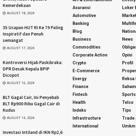
Kemerdekaan
Asuransi
Loker
AUGUST 18, 2024
Automotive
Marke
Banking
Multif
35 Ucapan HUT RI Ke 79 Paling
Blog
Nation
Inspiratif dan Penuh
Business
News
semangat
Commodities
Obliga
AUGUST 17, 2024
Corporate Action
Opini
Kontroversi Hijab Paskibraka:
Crypto
Profil
DPR Desak Kepala BPIP
E-Commerce
Proper
Dicopot
Energy
Reksa
AUGUST 16, 2024
Finance
Saham
Fintech
Sports
BLT Gagal Cair, Ini Penyebab
Health
Telco
BLT Rp900 Ribu Gagal Cair di
Kudus
Indeks
Tips
Infrastructure
Trade 
AUGUST 14, 2024
International
Umkm
Investasi Intiland di IKN Rp2,6