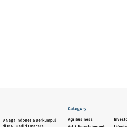
Category
Agribusiness
Invest
9 Naga Indonesia Berkumpul
di IKN, Hadiri Upacara
Art & Entertainment
Lifesty