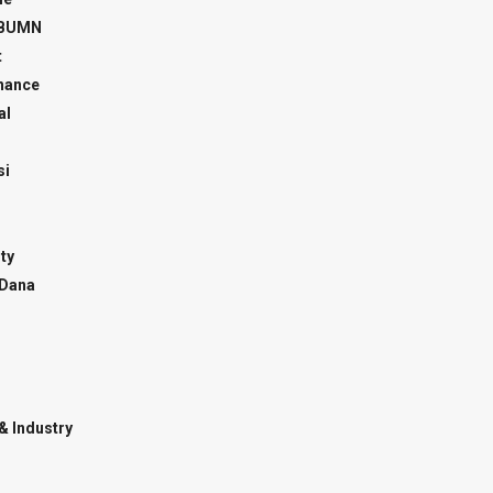
 BUMN
t
inance
al
si
ty
 Dana
& Industry