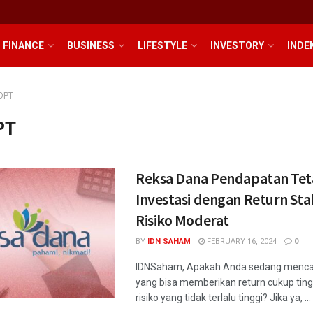
FINANCE
BUSINESS
LIFESTYLE
INVESTORY
INDE
DPT
PT
Reksa Dana Pendapatan Tet
Investasi dengan Return Sta
Risiko Moderat
BY
IDN SAHAM
FEBRUARY 16, 2024
0
IDNSaham, Apakah Anda sedang mencari
yang bisa memberikan return cukup tin
risiko yang tidak terlalu tinggi? Jika ya, ...