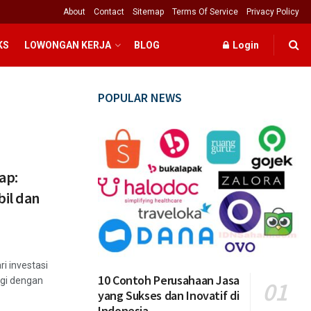
About
Contact
Sitemap
Terms Of Service
Privacy Policy
KS
LOWONGAN KERJA
BLOG
Login
POPULAR NEWS
ap:
bil dan
 investasi
10 Contoh Perusahaan Jasa
ggi dengan
yang Sukses dan Inovatif di
Indonesia