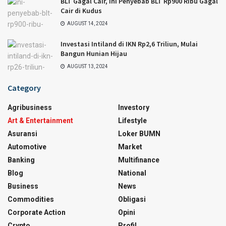
BLT Gagal Cair, Ini Penyebab BLT Rp900 Ribu Gagal
Cair di Kudus
AUGUST 14, 2024
Investasi Intiland di IKN Rp2,6 Triliun, Mulai
Bangun Hunian Hijau
AUGUST 13, 2024
Category
Agribusiness
Investory
Art & Entertainment
Lifestyle
Asuransi
Loker BUMN
Automotive
Market
Banking
Multifinance
Blog
National
Business
News
Commodities
Obligasi
Corporate Action
Opini
Crypto
Profil