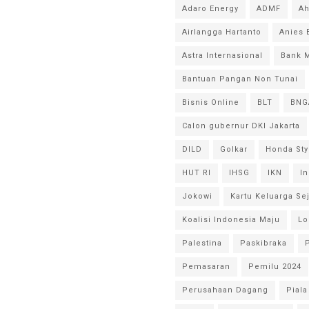
Adaro Energy
ADMF
A
Airlangga Hartanto
Anies
Astra Internasional
Bank 
Bantuan Pangan Non Tunai
Bisnis Online
BLT
BNG
Calon gubernur DKI Jakarta
DILD
Golkar
Honda Sty
HUT RI
IHSG
IKN
I
Jokowi
Kartu Keluarga Se
Koalisi Indonesia Maju
Lo
Palestina
Paskibraka
Pemasaran
Pemilu 2024
Perusahaan Dagang
Piala