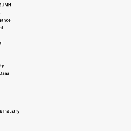
 BUMN
t
inance
al
si
ty
 Dana
& Industry