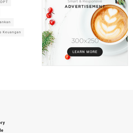
RDPT
ankan
s Keuangan
ory
le