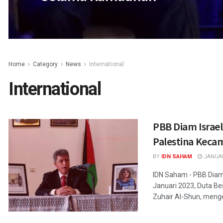
Home
Category
News
International
International
PBB Diam Israel
Palestina Keca
BY
IDN SAHAM
JANUAR
IDN Saham - PBB Diam 
Januari 2023, Duta Be
Zuhair Al-Shun, menge