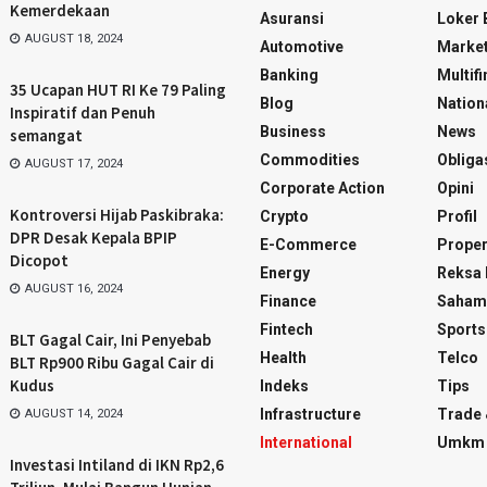
Kemerdekaan
Asuransi
Loker
AUGUST 18, 2024
Automotive
Marke
Banking
Multif
35 Ucapan HUT RI Ke 79 Paling
Blog
Nation
Inspiratif dan Penuh
Business
News
semangat
Commodities
Obliga
AUGUST 17, 2024
Corporate Action
Opini
Kontroversi Hijab Paskibraka:
Crypto
Profil
DPR Desak Kepala BPIP
E-Commerce
Proper
Dicopot
Energy
Reksa
AUGUST 16, 2024
Finance
Saham
Fintech
Sports
BLT Gagal Cair, Ini Penyebab
Health
Telco
BLT Rp900 Ribu Gagal Cair di
Kudus
Indeks
Tips
Infrastructure
Trade 
AUGUST 14, 2024
International
Umkm
Investasi Intiland di IKN Rp2,6