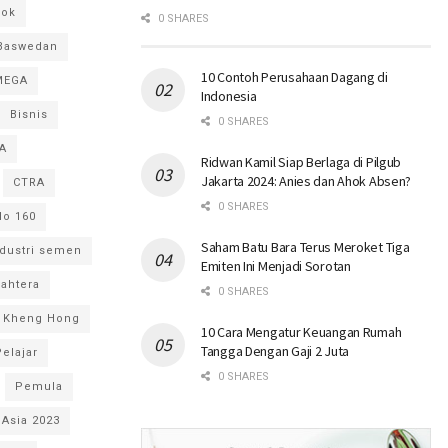
hok
0 SHARES
 Baswedan
10 Contoh Perusahaan Dagang di
MEGA
Indonesia
Bisnis
0 SHARES
A
Ridwan Kamil Siap Berlaga di Pilgub
Jakarta 2024: Anies dan Ahok Absen?
CTRA
0 SHARES
lo 160
Saham Batu Bara Terus Meroket Tiga
ndustri semen
Emiten Ini Menjadi Sorotan
jahtera
0 SHARES
 Kheng Hong
10 Cara Mengatur Keuangan Rumah
Tangga Dengan Gaji 2 Juta
Pelajar
0 SHARES
Pemula
 Asia 2023