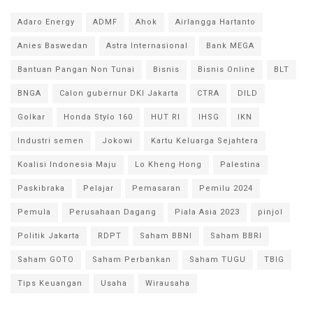
Adaro Energy
ADMF
Ahok
Airlangga Hartanto
Anies Baswedan
Astra Internasional
Bank MEGA
Bantuan Pangan Non Tunai
Bisnis
Bisnis Online
BLT
BNGA
Calon gubernur DKI Jakarta
CTRA
DILD
Golkar
Honda Stylo 160
HUT RI
IHSG
IKN
Industri semen
Jokowi
Kartu Keluarga Sejahtera
Koalisi Indonesia Maju
Lo Kheng Hong
Palestina
Paskibraka
Pelajar
Pemasaran
Pemilu 2024
Pemula
Perusahaan Dagang
Piala Asia 2023
pinjol
Politik Jakarta
RDPT
Saham BBNI
Saham BBRI
Saham GOTO
Saham Perbankan
Saham TUGU
TBIG
Tips Keuangan
Usaha
Wirausaha