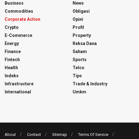
Business
News
Commodities
Obligasi
Corporate Action
Opini
Crypto
Profil
E-Commerce
Property
Energy
Reksa Dana
Finance
Saham
Fintech
Sports
Health
Telco
Indeks
Tips
Infrastructure
Trade & Industry
International
Umkm
About
Contact
Sitemap
Terms Of Service