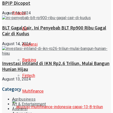
BPIP Dicopot
Finance
August 16, 2024
BLT Gagal Cair, Ini Penyebab BLT Rp900 Ribu Gagal
All
Cair di Kudus
August 14, 2024
Asuransi
Banking
Investasi Intiland di IKN Rp2,6 Triliun, Mulai Bangun
Hunian Hijau
Fintech
August 13, 2024
Category
Multifinance
Agribusiness
Art & Entertainment
Asuransi