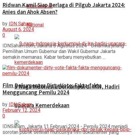
Ridwan Kamil Siap Berlaga di Pilgub Jakarta 2024:
International
Anies dan Ahok Absen?
by
IDN Saham
National
August 6, 2024
0
IDNSaham.com, Jakarta 6 Agustus 2024 - Dinamika jelang
Pemilihan Umum Gubernur dan Wakil Gubernur Jakarta
semakin memanas. Kabar terbaru menyebutkan ...
Film Dokumenter Dirty Vote: Fakta-fakta
9 Naga Indonesia Berkumpul di IKN, Hadiri
Mengguncang Pemilu 2024
by
IDN Saham
Upacara Kemerdekaan
February 12, 2024
0
IDNSaham, Jakarta 11 Februari 2024 - Pemilu 2024 menjadi
sorotan publik setelah munculnya film dokumenter yang