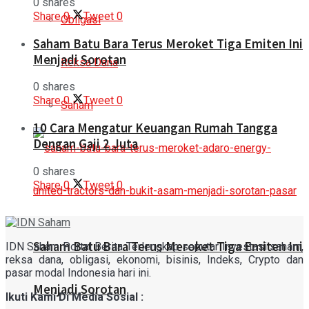
0 shares
Share
0
Tweet
0
Obligasi
Saham Batu Bara Terus Meroket Tiga Emiten Ini
Menjadi Sorotan
Reksa Dana
0 shares
Share
0
Tweet
0
Saham
10 Cara Mengatur Keuangan Rumah Tangga
Dengan Gaji 2 Juta
0 shares
Share
0
Tweet
0
Saham Batu Bara Terus Meroket Tiga Emiten Ini
IDN Saham Portal Berita Terlengkap seputar Investasi saham,
reksa dana, obligasi, ekonomi, bisinis, Indeks, Crypto dan
pasar modal Indonesia hari ini.
Menjadi Sorotan
Ikuti Kami Di Media Sosial :