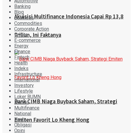
Automotive
Banking
Blog
Akuisisi Multifinance Indonesia Capai Rp 13,8
Business
Commodities
Corporate Action
Triliun, Ini Faktanya
Crypto
E-commerce
Energy
Finance
Fintech
Health
Indeks
Infrastructure
International
Investory
Lifestyle
Loker BUMN
Bank CIMB Niaga Buyback Saham, Strategi
Market
Multifinance
National
News
Emiten Favorit Lo Kheng Hong
Obligasi
Opini