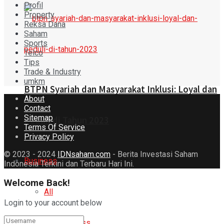
Profil
Property
Reksa Dana
Saham
Sports
Telco
Tips
Trade & Industry
umkm
BTPN Syariah dan Masyarakat Inklusi: Loyal dan
About
Contact
Sitemap
Peduli di Tahun 2023
Terms Of Service
Privacy Policy
© 2023 - 2024
IDNsaham.com
- Berita Investasi Saham
Business
Indonesia Terkini dan Terbaru Hari Ini.
Welcome Back!
All
Login to your account below
Agribusiness