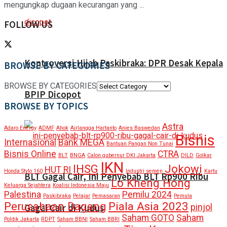
mengungkap dugaan kecurangan yang ...
FOLLOW US
Kontroversi Hijab Paskibraka: DPR Desak Kepala
BROWSE BY CATEGORIES
BROWSE BY CATEGORIES
BPIP Dicopot
BROWSE BY TOPICS
Astra
Adaro Energy
ADMF
Ahok
Airlangga Hartanto
Anies Baswedan
Bisnis
Internasional
Bank MEGA
Bantuan Pangan Non Tunai
Bisnis Online
CTRA
BLT
BNGA
Calon gubernur DKI Jakarta
DILD
Golkar
IKN
IHSG
Jokowi
HUT RI
Honda Stylo 160
Industri semen
Kartu
BLT Gagal Cair, Ini Penyebab BLT Rp900 Ribu
Lo Kheng Hong
Keluarga Sejahtera
Koalisi Indonesia Maju
Palestina
Pemilu 2024
Paskibraka
Pelajar
Pemasaran
Pemula
Perusahaan Dagang
Piala Asia 2023
Gagal Cair di Kudus
pinjol
Saham GOTO
Saham
Politik Jakarta
RDPT
Saham BBNI
Saham BBRI