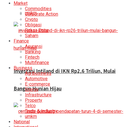
Market
Commodities
umkm
Corporate Action
Crypto
Obligasi
Reksa Dana
Saham
Finance
Asuransi
Banking
Fintech
Multifinance
Business
Investasi Intiland di IKN Rp2,6 Triliun, Mulai
Agribusiness
Automotive
E-commerce
Bangun Hunian Hijau
Energy
Infrastructure
Property
Telco
Trade & Industry
umkm
National