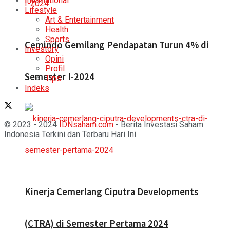
International
Lifestyle
Art & Entertainment
Health
Sports
Cemindo Gemilang Pendapatan Turun 4% di
Investory
Opini
Profil
Semester I-2024
Tips
Indeks
© 2023 - 2024
IDNsaham.com
- Berita Investasi Saham
Indonesia Terkini dan Terbaru Hari Ini.
Kinerja Cemerlang Ciputra Developments
(CTRA) di Semester Pertama 2024