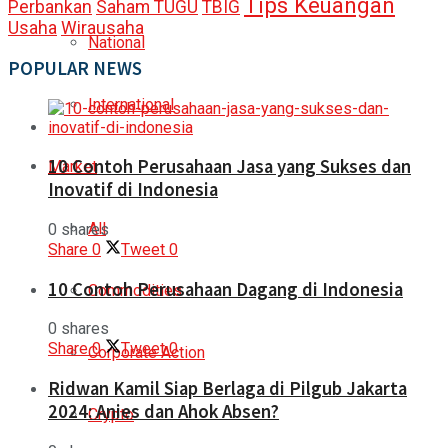
Tips Keuangan
Perbankan
Saham TUGU
TBIG
Usaha
Wirausaha
National
POPULAR NEWS
International
10 Contoh Perusahaan Jasa yang Sukses dan
Market
Inovatif di Indonesia
All
0 shares
Share
0
Tweet
0
10 Contoh Perusahaan Dagang di Indonesia
Commodities
0 shares
Share
0
Tweet
0
Corporate Action
Ridwan Kamil Siap Berlaga di Pilgub Jakarta
2024: Anies dan Ahok Absen?
Crypto