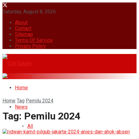
Saturday, August 8, 2026
About
Contact
Sitemap
Terms Of Service
Privacy Policy
Home
Home
Tag
Pemilu 2024
News
Tag:
Pemilu 2024
All