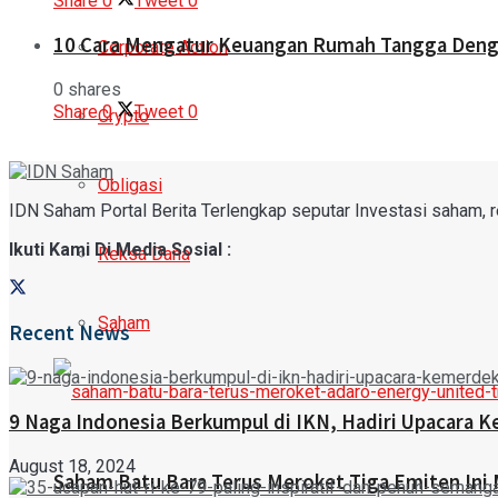
Share
0
Tweet
0
10 Cara Mengatur Keuangan Rumah Tangga Denga
Corporate Action
0 shares
Share
0
Tweet
0
Crypto
Obligasi
IDN Saham Portal Berita Terlengkap seputar Investasi saham, rek
Ikuti Kami Di Media Sosial :
Reksa Dana
Saham
Recent News
9 Naga Indonesia Berkumpul di IKN, Hadiri Upacara 
August 18, 2024
Saham Batu Bara Terus Meroket Tiga Emiten Ini 