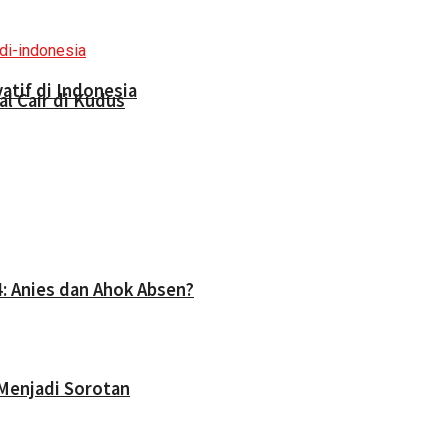
atif di Indonesia
l Cair di Kudus
4: Anies dan Ahok Absen?
Menjadi Sorotan