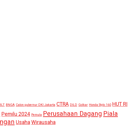
CTRA
HUT RI
BLT
BNGA
Calon gubernur DKI Jakarta
DILD
Golkar
Honda Stylo 160
Perusahaan Dagang
Piala
Pemilu 2024
n
Pemula
angan
Usaha
Wirausaha