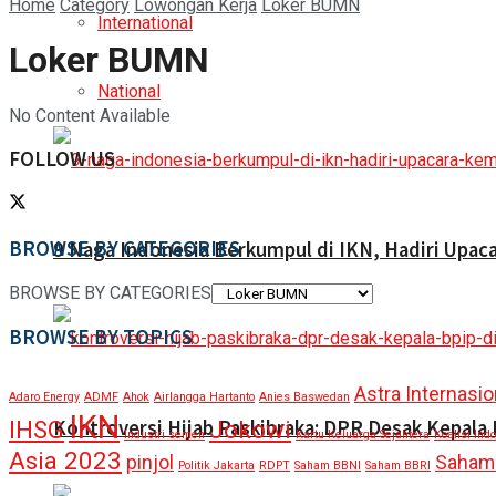
Home
Category
Lowongan Kerja
Loker BUMN
International
Loker BUMN
National
No Content Available
FOLLOW US
BROWSE BY CATEGORIES
9 Naga Indonesia Berkumpul di IKN, Hadiri Upa
BROWSE BY CATEGORIES
BROWSE BY TOPICS
Astra Internasio
Adaro Energy
ADMF
Ahok
Airlangga Hartanto
Anies Baswedan
IKN
IHSG
Jokowi
Kontroversi Hijab Paskibraka: DPR Desak Kepala
Industri semen
Kartu Keluarga Sejahtera
Koalisi Ind
Asia 2023
pinjol
Saham
Politik Jakarta
RDPT
Saham BBNI
Saham BBRI