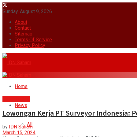
Sunday, August 9, 2026
About
Contact
Sitemap
Terms Of Service
Privacy Policy
Home
Loker BUMN
News
Lowongan Kerja PT Surveyor Indonesia: P
All
by
IDN Saham
March 15, 2024