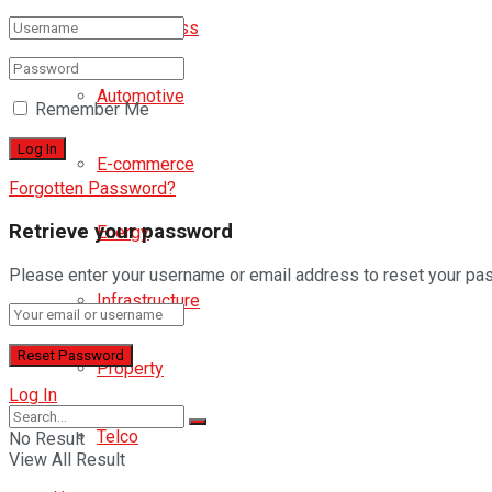
Agribusiness
Automotive
Remember Me
E-commerce
Forgotten Password?
Retrieve your password
Energy
Please enter your username or email address to reset your pa
Infrastructure
Property
Log In
Telco
No Result
View All Result