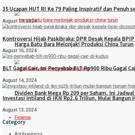
35 Ucapan HUT RI Ke 79 Paling Inspiratif dan Penuh 
August 17, 2024
Kontroversi Hijab Paskibraka: DPR Desak Kepala BPIP
Harga Batu Bara Melonjak! Produksi China Turun
August 16, 2024
BLT Gagal Cair, Ini Penyebab BLT Rp900 Ribu Gagal Ca
August 14, 2024
Dividen Bank Mega Rp 209 per Saham, Ini Jadwal
Investasi Intiland di IKN Rp2,6 Triliun, Mulai Bangun 
August 13, 2024
Finance
Category
Agribusiness