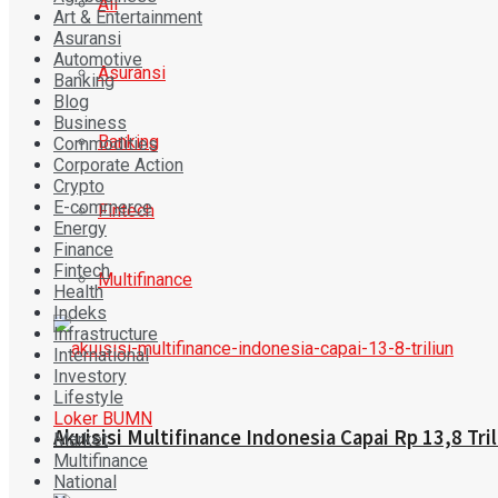
All
Art & Entertainment
Asuransi
Automotive
Asuransi
Banking
Blog
Business
Banking
Commodities
Corporate Action
Crypto
E-commerce
Fintech
Energy
Finance
Fintech
Multifinance
Health
Indeks
Infrastructure
International
Investory
Lifestyle
Loker BUMN
Akuisisi Multifinance Indonesia Capai Rp 13,8 Tril
Market
Multifinance
National