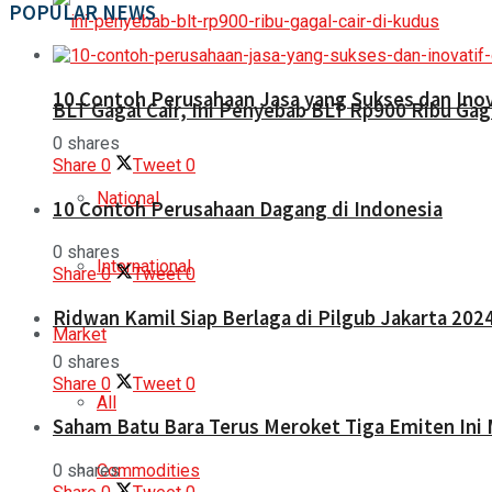
POPULAR NEWS
10 Contoh Perusahaan Jasa yang Sukses dan Inov
BLT Gagal Cair, Ini Penyebab BLT Rp900 Ribu Gaga
0 shares
Share
0
Tweet
0
National
10 Contoh Perusahaan Dagang di Indonesia
0 shares
International
Share
0
Tweet
0
Ridwan Kamil Siap Berlaga di Pilgub Jakarta 202
Market
0 shares
Share
0
Tweet
0
All
Saham Batu Bara Terus Meroket Tiga Emiten Ini 
0 shares
Commodities