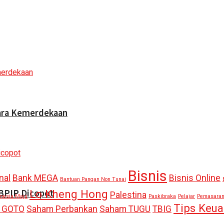
cara Kemerdekaan
Bisnis
nal
Bank MEGA
Bisnis Online
Bantuan Pangan Non Tunai
Lo Kheng Hong
 BPIP Dicopot
Palestina
onesia Maju
Paskibraka
Pelajar
Pemasara
Tips Keu
 GOTO
Saham Perbankan
Saham TUGU
TBIG