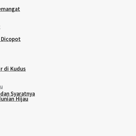
semangat
 Dicopot
ir di Kudus
 dan Syaratnya
Hunian Hijau