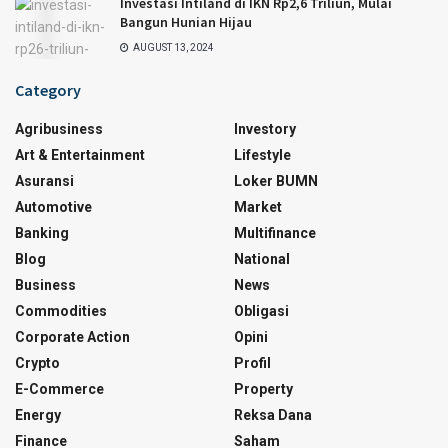
Investasi Intiland di IKN Rp2,6 Triliun, Mulai
Bangun Hunian Hijau
AUGUST 13, 2024
Category
Agribusiness
Investory
Art & Entertainment
Lifestyle
Asuransi
Loker BUMN
Automotive
Market
Banking
Multifinance
Blog
National
Business
News
Commodities
Obligasi
Corporate Action
Opini
Crypto
Profil
E-Commerce
Property
Energy
Reksa Dana
Finance
Saham