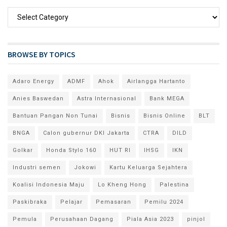
BROWSE BY TOPICS
Adaro Energy
ADMF
Ahok
Airlangga Hartanto
Anies Baswedan
Astra Internasional
Bank MEGA
Bantuan Pangan Non Tunai
Bisnis
Bisnis Online
BLT
BNGA
Calon gubernur DKI Jakarta
CTRA
DILD
Golkar
Honda Stylo 160
HUT RI
IHSG
IKN
Industri semen
Jokowi
Kartu Keluarga Sejahtera
Koalisi Indonesia Maju
Lo Kheng Hong
Palestina
Paskibraka
Pelajar
Pemasaran
Pemilu 2024
Pemula
Perusahaan Dagang
Piala Asia 2023
pinjol