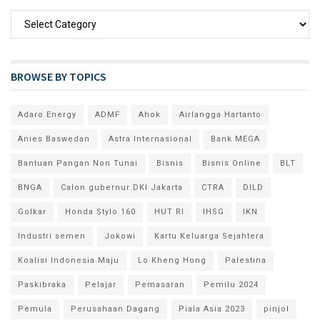
BROWSE BY TOPICS
Adaro Energy
ADMF
Ahok
Airlangga Hartanto
Anies Baswedan
Astra Internasional
Bank MEGA
Bantuan Pangan Non Tunai
Bisnis
Bisnis Online
BLT
BNGA
Calon gubernur DKI Jakarta
CTRA
DILD
Golkar
Honda Stylo 160
HUT RI
IHSG
IKN
Industri semen
Jokowi
Kartu Keluarga Sejahtera
Koalisi Indonesia Maju
Lo Kheng Hong
Palestina
Paskibraka
Pelajar
Pemasaran
Pemilu 2024
Pemula
Perusahaan Dagang
Piala Asia 2023
pinjol