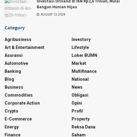
Investasi Intiland di IKN Rp2,6 Triliun, Mulai
Bangun Hunian Hijau
AUGUST 13, 2024
Category
Agribusiness
Investory
Art & Entertainment
Lifestyle
Asuransi
Loker BUMN
Automotive
Market
Banking
Multifinance
Blog
National
Business
News
Commodities
Obligasi
Corporate Action
Opini
Crypto
Profil
E-Commerce
Property
Energy
Reksa Dana
Finance
Saham