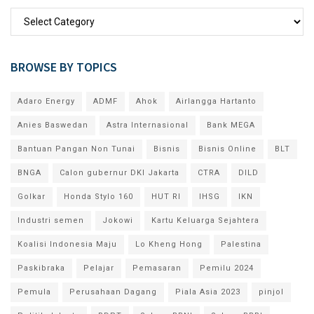
BROWSE BY TOPICS
Adaro Energy
ADMF
Ahok
Airlangga Hartanto
Anies Baswedan
Astra Internasional
Bank MEGA
Bantuan Pangan Non Tunai
Bisnis
Bisnis Online
BLT
BNGA
Calon gubernur DKI Jakarta
CTRA
DILD
Golkar
Honda Stylo 160
HUT RI
IHSG
IKN
Industri semen
Jokowi
Kartu Keluarga Sejahtera
Koalisi Indonesia Maju
Lo Kheng Hong
Palestina
Paskibraka
Pelajar
Pemasaran
Pemilu 2024
Pemula
Perusahaan Dagang
Piala Asia 2023
pinjol