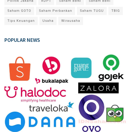
Politik Jakarta
RDPT
Saham BBNI
Saham BBRI
Saham GOTO
Saham Perbankan
Saham TUGU
TBIG
Tips Keuangan
Usaha
Wirausaha
POPULAR NEWS