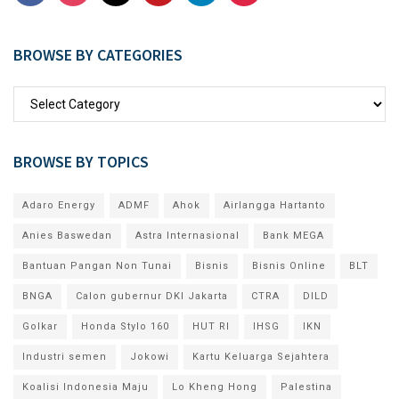
BROWSE BY CATEGORIES
BROWSE BY TOPICS
Adaro Energy
ADMF
Ahok
Airlangga Hartanto
Anies Baswedan
Astra Internasional
Bank MEGA
Bantuan Pangan Non Tunai
Bisnis
Bisnis Online
BLT
BNGA
Calon gubernur DKI Jakarta
CTRA
DILD
Golkar
Honda Stylo 160
HUT RI
IHSG
IKN
Industri semen
Jokowi
Kartu Keluarga Sejahtera
Koalisi Indonesia Maju
Lo Kheng Hong
Palestina