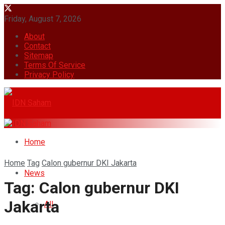
Friday, August 7, 2026
About
Contact
Sitemap
Terms Of Service
Privacy Policy
Home
Home
Tag
Calon gubernur DKI Jakarta
News
Tag:
Calon gubernur DKI
Jakarta
All