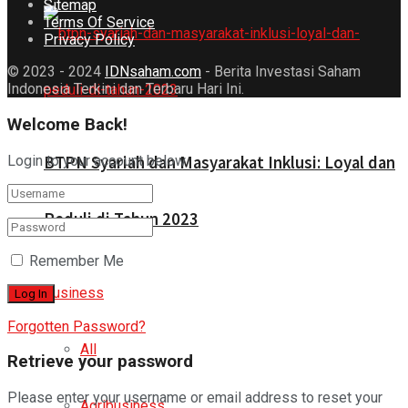
Sitemap
Terms Of Service
Privacy Policy
© 2023 - 2024
IDNsaham.com
- Berita Investasi Saham
Indonesia Terkini dan Terbaru Hari Ini.
Welcome Back!
Login to your account below
BTPN Syariah dan Masyarakat Inklusi: Loyal dan
Peduli di Tahun 2023
Remember Me
Business
Forgotten Password?
All
Retrieve your password
Please enter your username or email address to reset your
Agribusiness