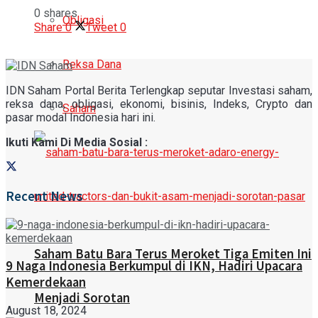
0 shares
Obligasi
Share
0
Tweet
0
Reksa Dana
IDN Saham Portal Berita Terlengkap seputar Investasi saham,
reksa dana, obligasi, ekonomi, bisinis, Indeks, Crypto dan
Saham
pasar modal Indonesia hari ini.
Ikuti Kami Di Media Sosial :
Recent News
Saham Batu Bara Terus Meroket Tiga Emiten Ini
9 Naga Indonesia Berkumpul di IKN, Hadiri Upacara
Kemerdekaan
Menjadi Sorotan
August 18, 2024