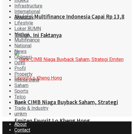
Indeks
Infrastructure
International
Akuisisi Multifinance Indonesia Capai Rp 13,8
Investory
Lifestyle
Loker BUMN
Market
Triliun, Ini Faktanya
Multifinance
National
News
Obligasi
Opini
Profil
Property
Reksa Dana
Saham
Sports
Telco
Bank CIMB Niaga Buyback Saham, Strategi
Tips
Trade & Industry
umkm
Emiten Favorit Lo Kheng Hong
About
Contact