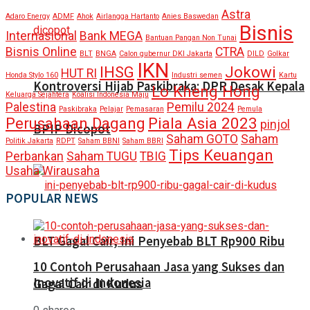
Astra
Adaro Energy
ADMF
Ahok
Airlangga Hartanto
Anies Baswedan
Bisnis
Internasional
Bank MEGA
Bantuan Pangan Non Tunai
Bisnis Online
CTRA
BLT
BNGA
Calon gubernur DKI Jakarta
DILD
Golkar
IKN
IHSG
Jokowi
HUT RI
Honda Stylo 160
Industri semen
Kartu
Kontroversi Hijab Paskibraka: DPR Desak Kepala
Lo Kheng Hong
Keluarga Sejahtera
Koalisi Indonesia Maju
Palestina
Pemilu 2024
Paskibraka
Pelajar
Pemasaran
Pemula
Perusahaan Dagang
Piala Asia 2023
pinjol
BPIP Dicopot
Saham GOTO
Saham
Politik Jakarta
RDPT
Saham BBNI
Saham BBRI
Tips Keuangan
Perbankan
Saham TUGU
TBIG
Usaha
Wirausaha
POPULAR NEWS
BLT Gagal Cair, Ini Penyebab BLT Rp900 Ribu
10 Contoh Perusahaan Jasa yang Sukses dan
Inovatif di Indonesia
Gagal Cair di Kudus