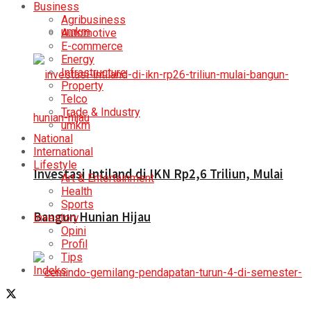
Business
Agribusiness
umkm
Automotive
E-commerce
Energy
Infrastructure
Property
Telco
Trade & Industry
umkm
National
International
Lifestyle
Investasi Intiland di IKN Rp2,6 Triliun, Mulai
Art & Entertainment
Health
Sports
Bangun Hunian Hijau
Investory
Opini
Profil
Tips
Indeks