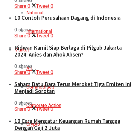
0 shares
Share
0
Tweet
0
National
10 Contoh Perusahaan Dagang di Indonesia
0 shares
International
Share
0
Tweet
0
Ridwan Kamil Siap Berlaga di Pilgub Jakarta
Market
2024: Anies dan Ahok Absen?
0 shares
All
Share
0
Tweet
0
Saham Batu Bara Terus Meroket Tiga Emiten Ini
Commodities
Menjadi Sorotan
0 shares
Corporate Action
Share
0
Tweet
0
10 Cara Mengatur Keuangan Rumah Tangga
Crypto
Dengan Gaji 2 Juta