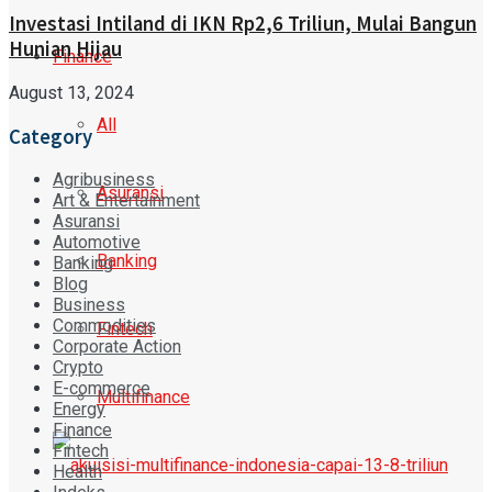
Investasi Intiland di IKN Rp2,6 Triliun, Mulai Bangun
Hunian Hijau
Finance
August 13, 2024
All
Category
Agribusiness
Asuransi
Art & Entertainment
Asuransi
Automotive
Banking
Banking
Blog
Business
Commodities
Fintech
Corporate Action
Crypto
E-commerce
Multifinance
Energy
Finance
Fintech
Health