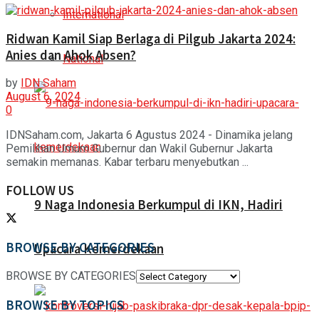
International
Ridwan Kamil Siap Berlaga di Pilgub Jakarta 2024:
Anies dan Ahok Absen?
National
by
IDN Saham
August 6, 2024
0
IDNSaham.com, Jakarta 6 Agustus 2024 - Dinamika jelang
Pemilihan Umum Gubernur dan Wakil Gubernur Jakarta
semakin memanas. Kabar terbaru menyebutkan ...
FOLLOW US
9 Naga Indonesia Berkumpul di IKN, Hadiri
BROWSE BY CATEGORIES
Upacara Kemerdekaan
BROWSE BY CATEGORIES
BROWSE BY TOPICS