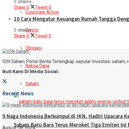
0 shares
Share
0
Tweet
0
Corporate Action
10 Cara Mengatur Keuangan Rumah Tangga Denga
0 shares
Crypto
Share
0
Tweet
0
Obligasi
IDN Saham Portal Berita Terlengkap seputar Investasi saham, rek
Reksa Dana
Ikuti Kami Di Media Sosial :
Saham
Recent News
9 Naga Indonesia Berkumpul di IKN, Hadiri Upacara 
Saham Batu Bara Terus Meroket Tiga Emiten Ini 
August 18, 2024