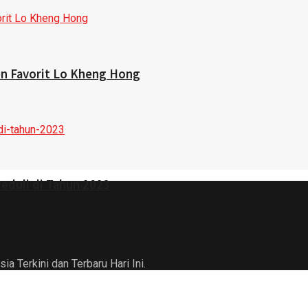
n Favorit Lo Kheng Hong
Peduli di Tahun 2023
a Terkini dan Terbaru Hari Ini.