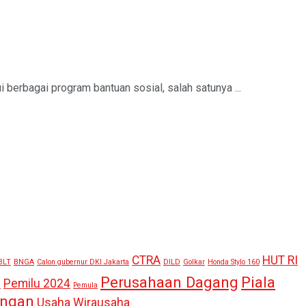
erbagai program bantuan sosial, salah satunya ...
CTRA
HUT RI
BLT
BNGA
Calon gubernur DKI Jakarta
DILD
Golkar
Honda Stylo 160
Perusahaan Dagang
Piala
Pemilu 2024
n
Pemula
angan
Usaha
Wirausaha