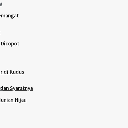
semangat
 Dicopot
ir di Kudus
 dan Syaratnya
Hunian Hijau