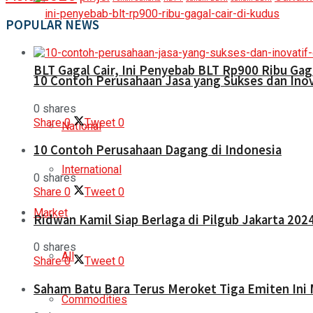
POPULAR NEWS
BLT Gagal Cair, Ini Penyebab BLT Rp900 Ribu Gaga
10 Contoh Perusahaan Jasa yang Sukses dan Inov
0 shares
Share
0
Tweet
0
National
10 Contoh Perusahaan Dagang di Indonesia
International
0 shares
Share
0
Tweet
0
Market
Ridwan Kamil Siap Berlaga di Pilgub Jakarta 202
0 shares
All
Share
0
Tweet
0
Saham Batu Bara Terus Meroket Tiga Emiten Ini 
Commodities