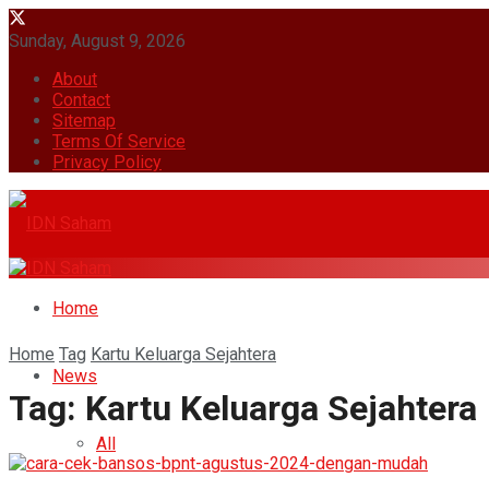
Sunday, August 9, 2026
About
Contact
Sitemap
Terms Of Service
Privacy Policy
Home
Home
Tag
Kartu Keluarga Sejahtera
News
Tag:
Kartu Keluarga Sejahtera
All