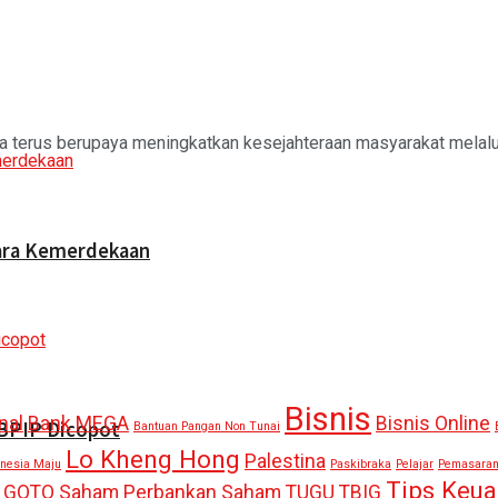
terus berupaya meningkatkan kesejahteraan masyarakat melalui b
cara Kemerdekaan
Bisnis
nal
Bank MEGA
Bisnis Online
 BPIP Dicopot
Bantuan Pangan Non Tunai
Lo Kheng Hong
Palestina
onesia Maju
Paskibraka
Pelajar
Pemasara
Tips Keu
 GOTO
Saham Perbankan
Saham TUGU
TBIG