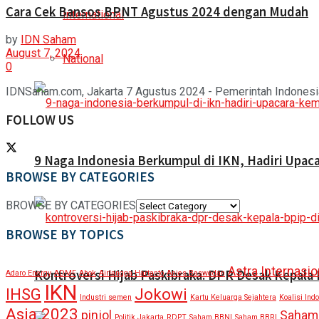
Cara Cek Bansos BPNT Agustus 2024 dengan Mudah
International
by
IDN Saham
August 7, 2024
National
0
IDNSaham.com, Jakarta 7 Agustus 2024 - Pemerintah Indonesia 
FOLLOW US
9 Naga Indonesia Berkumpul di IKN, Hadiri Upa
BROWSE BY CATEGORIES
BROWSE BY CATEGORIES
BROWSE BY TOPICS
Astra Internasio
Kontroversi Hijab Paskibraka: DPR Desak Kepala
Adaro Energy
ADMF
Ahok
Airlangga Hartanto
Anies Baswedan
IKN
IHSG
Jokowi
Industri semen
Kartu Keluarga Sejahtera
Koalisi Ind
Asia 2023
pinjol
Saham
Politik Jakarta
RDPT
Saham BBNI
Saham BBRI