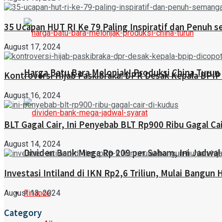
35 Ucapan HUT RI Ke 79 Paling Inspiratif dan Penuh 
August 17, 2024
Harga Batu Bara Melonjak! Produksi China Turun
Kontroversi Hijab Paskibraka: DPR Desak Kepala BPIP
August 16, 2024
BLT Gagal Cair, Ini Penyebab BLT Rp900 Ribu Gagal Ca
August 14, 2024
Dividen Bank Mega Rp 209 per Saham, Ini Jadwal
Investasi Intiland di IKN Rp2,6 Triliun, Mulai Bangun 
Finance
August 13, 2024
Category