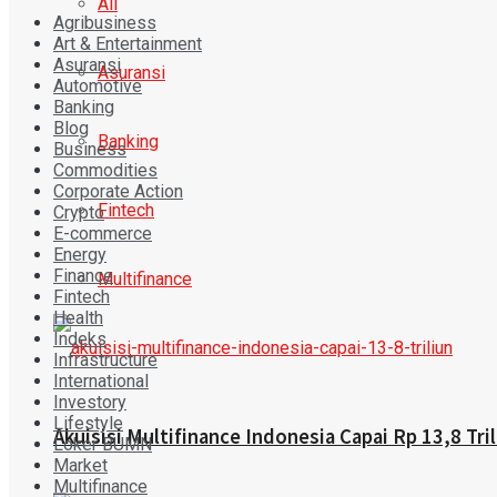
All
Agribusiness
Art & Entertainment
Asuransi
Asuransi
Automotive
Banking
Blog
Banking
Business
Commodities
Corporate Action
Fintech
Crypto
E-commerce
Energy
Finance
Multifinance
Fintech
Health
Indeks
Infrastructure
International
Investory
Lifestyle
Akuisisi Multifinance Indonesia Capai Rp 13,8 Tril
Loker BUMN
Market
Multifinance