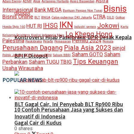
Astra
Adaro Energy
ADMF
Ahok
Airlangga Hartanto
Anies Baswedan
Bisnis
Internasional
Bank MEGA
Bantuan Pangan Non Tunai
Bisnis Online
CTRA
BLT
BNGA
Calon gubernur DKI Jakarta
DILD
Golkar
IKN
IHSG
Jokowi
HUT RI
Honda Stylo 160
Industri semen
Kartu
Lo Kheng Hong
Keluarga Sejahtera
Koalisi Indonesia Maju
Kontroversi Hijab Paskibraka: DPR Desak Kepala
Palestina
Pemilu 2024
Paskibraka
Pelajar
Pemasaran
Pemula
Perusahaan Dagang
Piala Asia 2023
pinjol
Saham GOTO
Saham
BPIP Dicopot
Politik Jakarta
RDPT
Saham BBNI
Saham BBRI
Tips Keuangan
Perbankan
Saham TUGU
TBIG
Usaha
Wirausaha
POPULAR NEWS
BLT Gagal Cair, Ini Penyebab BLT Rp900 Ribu
10 Contoh Perusahaan Jasa yang Sukses dan
Inovatif di Indonesia
Gagal Cair di Kudus
0 shares