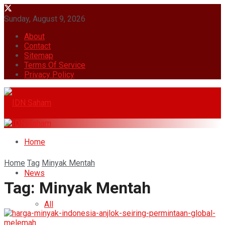
Sunday, August 9, 2026
About
Contact
Sitemap
Terms Of Service
Privacy Policy
Home
Home
Tag
Minyak Mentah
News
Tag:
Minyak Mentah
All