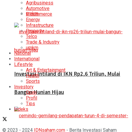
Agribusiness
Automotive
umkm
E-commerce
Energy
Infrastructure
Property
Telco
Trade & Industry
umkm
National
International
Lifestyle
Art & Entertainment
Investasi Intiland di IKN Rp2,6 Triliun, Mulai
Health
Sports
Investory
Bangun Hunian Hijau
Opini
Profil
Tips
Indeks
© 2023 - 2024
IDNsaham.com
- Berita Investasi Saham