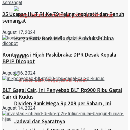
35 Ucapan HUT RI Ke 79 Paling Inspiratif dan Penuh
semangat
August 17, 2024
Harga Batu Bara Melonjak! Produksi China
Kontroversi Hijab Paskibraka: DPR Desak Kepala
Turun
BPIP Dicopot
August 16, 2024
BLT Gagal Cair, Ini Penyebab BLT Rp900 Ribu Gagal
Cair di Kudus
Dividen Bank Mega Rp 209 per Saham, Ini
August 14, 2024
Jadwal dan Syaratnya