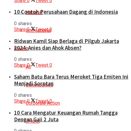
Share
0
Tweet
0
10 Contoh Perusahaan Dagang di Indonesia
National
0 shares
Share
0
Tweet
0
International
Ridwan Kamil Siap Berlaga di Pilgub Jakarta
2024: Anies dan Ahok Absen?
Market
0 shares
Share
0
Tweet
0
All
Saham Batu Bara Terus Meroket Tiga Emiten Ini
Menjadi Sorotan
Commodities
0 shares
Share
0
Tweet
0
Corporate Action
10 Cara Mengatur Keuangan Rumah Tangga
Dengan Gaji 2 Juta
Crypto
0 shares