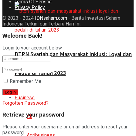
Terms Of Service
Privacy Policy
© 2023 - 2024
IDNsaham.com
- Berita Investasi Saham
Indonesia Terkini dan Terbaru Hari Ini.
Welcome Back!
Login to your account below
BTPN Syariah dan Masyarakat Inklusi: Loyal dan
Peduli di Tahun 2023
Remember Me
Business
Forgotten Password?
Retrieve your password
All
Please enter your username or email address to reset your
password.
Agribusiness