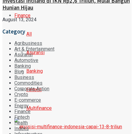
Investasi Intiland di IKN Rp2,6 Triliun, Mulai Bangun
Hunian Hijau
Finance
August 13, 2024
Category
All
Agribusiness
Art & Entertainment
Asuransi
Asuransi
Automotive
Banking
Banking
Blog
Business
Commodities
Corporate Action
Fintech
Crypto
E-commerce
Energy
Multifinance
Finance
Fintech
Health
Indeks