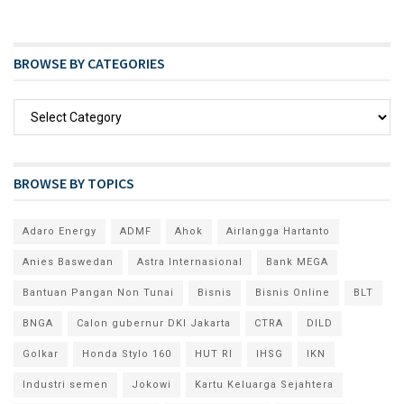
BROWSE BY CATEGORIES
BROWSE BY TOPICS
Adaro Energy
ADMF
Ahok
Airlangga Hartanto
Anies Baswedan
Astra Internasional
Bank MEGA
Bantuan Pangan Non Tunai
Bisnis
Bisnis Online
BLT
BNGA
Calon gubernur DKI Jakarta
CTRA
DILD
Golkar
Honda Stylo 160
HUT RI
IHSG
IKN
Industri semen
Jokowi
Kartu Keluarga Sejahtera