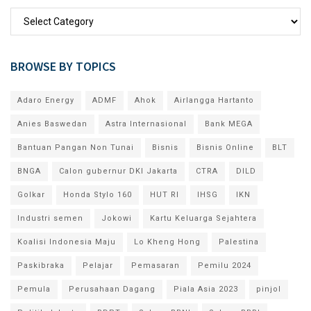
BROWSE BY TOPICS
Adaro Energy
ADMF
Ahok
Airlangga Hartanto
Anies Baswedan
Astra Internasional
Bank MEGA
Bantuan Pangan Non Tunai
Bisnis
Bisnis Online
BLT
BNGA
Calon gubernur DKI Jakarta
CTRA
DILD
Golkar
Honda Stylo 160
HUT RI
IHSG
IKN
Industri semen
Jokowi
Kartu Keluarga Sejahtera
Koalisi Indonesia Maju
Lo Kheng Hong
Palestina
Paskibraka
Pelajar
Pemasaran
Pemilu 2024
Pemula
Perusahaan Dagang
Piala Asia 2023
pinjol