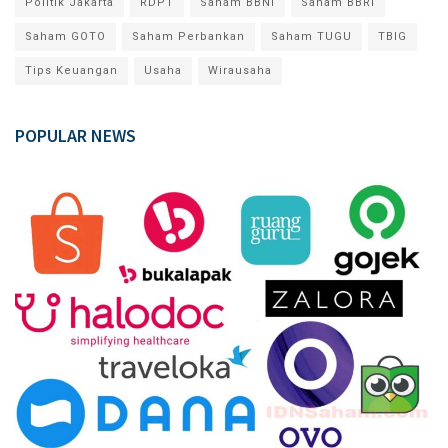
Politik Jakarta
RDPT
Saham BBNI
Saham BBRI
Saham GOTO
Saham Perbankan
Saham TUGU
TBIG
Tips Keuangan
Usaha
Wirausaha
POPULAR NEWS