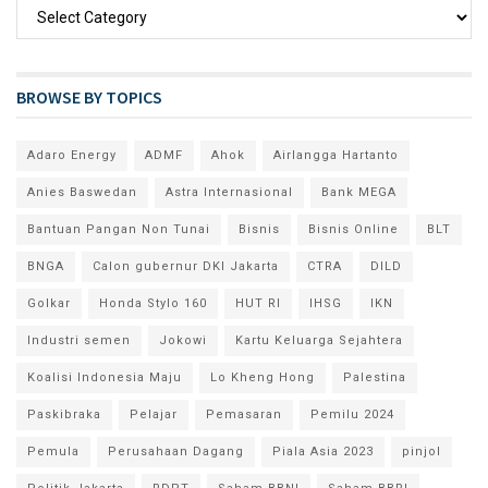
BROWSE BY TOPICS
Adaro Energy
ADMF
Ahok
Airlangga Hartanto
Anies Baswedan
Astra Internasional
Bank MEGA
Bantuan Pangan Non Tunai
Bisnis
Bisnis Online
BLT
BNGA
Calon gubernur DKI Jakarta
CTRA
DILD
Golkar
Honda Stylo 160
HUT RI
IHSG
IKN
Industri semen
Jokowi
Kartu Keluarga Sejahtera
Koalisi Indonesia Maju
Lo Kheng Hong
Palestina
Paskibraka
Pelajar
Pemasaran
Pemilu 2024
Pemula
Perusahaan Dagang
Piala Asia 2023
pinjol