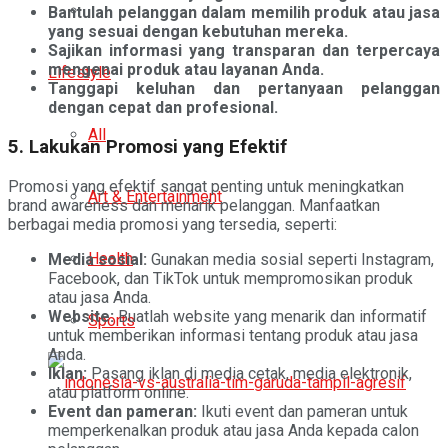
Bantulah pelanggan dalam memilih produk atau jasa
yang sesuai dengan kebutuhan mereka.
Sajikan informasi yang transparan dan terpercaya
mengenai produk atau layanan Anda.
Lifestyle
Tanggapi keluhan dan pertanyaan pelanggan
dengan cepat dan profesional.
All
5. Lakukan Promosi yang Efektif
Promosi yang efektif sangat penting untuk meningkatkan
Art & Entertainment
brand awareness dan menarik pelanggan. Manfaatkan
berbagai media promosi yang tersedia, seperti:
Health
Media sosial:
Gunakan media sosial seperti Instagram,
Facebook, dan TikTok untuk mempromosikan produk
atau jasa Anda.
Website:
Buatlah website yang menarik dan informatif
Sports
untuk memberikan informasi tentang produk atau jasa
Anda.
Iklan:
Pasang iklan di media cetak, media elektronik,
atau platform online.
Event dan pameran:
Ikuti event dan pameran untuk
memperkenalkan produk atau jasa Anda kepada calon