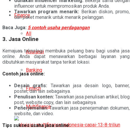
Gunakan influencer marketing:
Bekerja sama dengan
influencer untuk mempromosikan produk Anda.
Tawarkan program menarik:
Berikan diskon, promo,
Finance
dan paket menarik untuk menarik pelanggan.
Baca Juga:
5 contoh usaha perdagangan
All
3. Jasa Online
Kemajuan teknologi membuka peluang baru bagi usaha jasa
Asuransi
online. Anda dapat menawarkan berbagai layanan yang
dibutuhkan masyarakat tanpa terikat lokasi.
Banking
Contoh jasa online:
Desain grafis:
Tawarkan jasa desain logo, banner,
Fintech
poster, dan lain sebagainya.
Penulisan konten:
Tawarkan jasa penulisan artikel, blog
post, website copy, dan lain sebagainya.
Multifinance
Penerjemahan:
Tawarkan jasa penerjemahan dokumen,
website, dan video.
Tips sukses usaha jasa online: