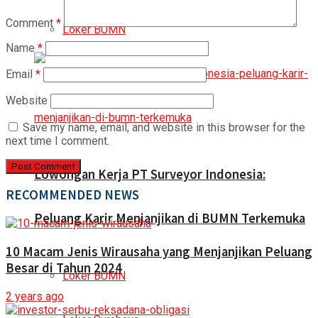
Comment
*
Loker BUMN
Name
*
Email
*
Website
Save my name, email, and website in this browser for the
next time I comment.
Lowongan Kerja PT Surveyor Indonesia:
RECOMMENDED NEWS
Peluang Karir Menjanjikan di BUMN Terkemuka
10 Macam Jenis Wirausaha yang Menjanjikan Peluang
Besar di Tahun 2024
Loker BUMN
2 years ago