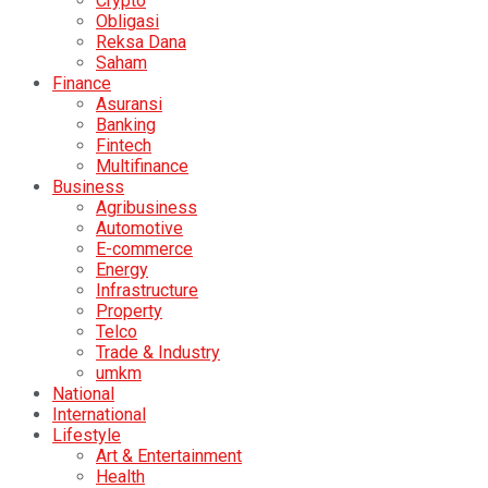
Crypto
Obligasi
Reksa Dana
Saham
Finance
Asuransi
Banking
Fintech
Multifinance
Business
Agribusiness
Automotive
E-commerce
Energy
Infrastructure
Property
Telco
Trade & Industry
umkm
National
International
Lifestyle
Art & Entertainment
Health