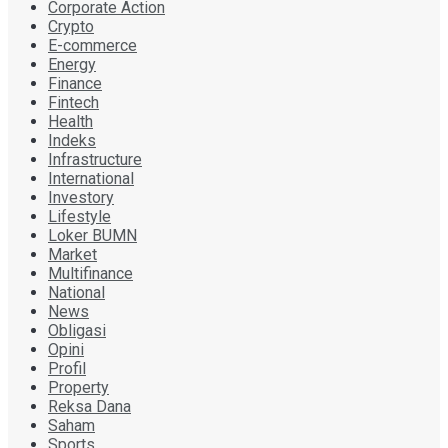
Corporate Action
Crypto
E-commerce
Energy
Finance
Fintech
Health
Indeks
Infrastructure
International
Investory
Lifestyle
Loker BUMN
Market
Multifinance
National
News
Obligasi
Opini
Profil
Property
Reksa Dana
Saham
Sports