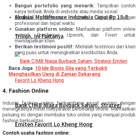
Bangun portofolio yang menarik:
Tampilkan contoh
karya terbaik Anda di website atau media sosial.
Akuisisi Multifinance Indonesia Capai Rp 13,8
Berikan pelayanan terbaik:
Bekerja dengan
profesional dan tepat waktu.
Gunakan platform online:
Manfaatkan platform online
seperti Freelancer, Upwork, dan Fiverr untuk
Triliun, Ini Faktanya
mendapatkan klien.
Berikan testimoni positif:
Mintalah testimoni dari klien
yang puas untuk meningkatkan kredibilitas Anda.
Baca Juga
10 Ide Bisnis Gila yang Terbukti
Menghasilkan Uang di Zaman Sekarang
4. Fashion Online
Industri fashion online berkembang pesat seiring dengan
Bank CIMB Niaga Buyback Saham, Strategi
meningkatnya minat masyarakat berbelanja online. Manfaatkan
peluang ini dengan membuka toko online yang menjual produk
fashion berkualitas.
Emiten Favorit Lo Kheng Hong
Contoh usaha fashion online: