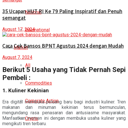
35 Ucapan HUT RI Ke 79 Paling Inspiratif dan Penuh
National
semangat
August 17, 2024
International
Cara Cek Bansos BPNT Agustus 2024 dengan Mudah
Market
August 7, 2024
All
Berikut 5 Usaha yang Tidak Pernah Sepi
Pembeli
:
Commodities
1. Kuliner Kekinian
Corporate Action
Era digital membuka peluang baru bagi industri kuliner. Tren
makanan dan minuman kekinian terus bermunculan,
mengundang rasa penasaran dan antusiasme masyarakat.
Manfaatkan momen ini dengan membuka usaha kuliner yang
Crypto
mengikuti tren terbaru.