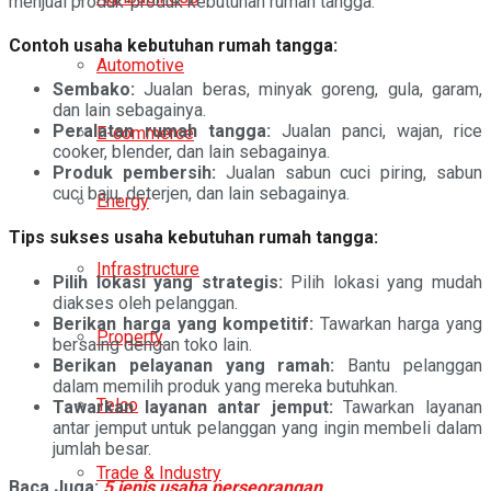
menjual produk-produk kebutuhan rumah tangga.
Contoh usaha kebutuhan rumah tangga:
Automotive
Sembako:
Jualan beras, minyak goreng, gula, garam,
dan lain sebagainya.
Peralatan rumah tangga:
Jualan panci, wajan, rice
E-commerce
cooker, blender, dan lain sebagainya.
Produk pembersih:
Jualan sabun cuci piring, sabun
cuci baju, deterjen, dan lain sebagainya.
Energy
Tips sukses usaha kebutuhan rumah tangga:
Infrastructure
Pilih lokasi yang strategis:
Pilih lokasi yang mudah
diakses oleh pelanggan.
Berikan harga yang kompetitif:
Tawarkan harga yang
Property
bersaing dengan toko lain.
Berikan pelayanan yang ramah:
Bantu pelanggan
dalam memilih produk yang mereka butuhkan.
Telco
Tawarkan layanan antar jemput:
Tawarkan layanan
antar jemput untuk pelanggan yang ingin membeli dalam
jumlah besar.
Trade & Industry
Baca Juga:
5 jenis usaha perseorangan