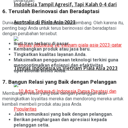
pelanggan.
Indonesia Tampil Agresif, Tapi Kalah 0-4 dari
6. Teruslah Berinovasi dan Beradaptasi
Australia di Piala Asia 2023
Dunia bisnis selalu berubah dan berkembang. Oleh karena itu,
penting bagi Anda untuk terus berinovasi dan beradaptasi
dengan perubahan tersebut.
Ikuti tren terbaru di pasar.
Kembangkan produk atau jasa baru.
Tingkatkan kualitas layanan Anda.
Maksimalkan penggunaan teknologi terkini guna
mengoptimalkan efisiensi dan efektivitas
Timnas Indonesia vs Vietnam Piala Asia 2023
operasional bisnis Anda.
7. Bangun Relasi yang Baik dengan Pelanggan
Membangun relasi yang baik dengan pelanggan akan
meningkatkan loyalitas mereka dan mendorong mereka untuk
kembali membeli produk atau jasa Anda.
Jalin komunikasi yang baik dengan pelanggan.
Berikan penghargaan dan apresiasi kepada
pelanggan setia.