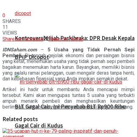
0
SHARES
11
VIEWS
Kontroversi Hijab Paskibraka: DPR Desak Kepala
Share on Facebook
Share on Twitter
IDNSaham.com
–
5 Usaha yang Tidak Pernah Sepi
Pembeli,
Di tengah gejolak ekonomi dan persaingan bisnis
BPIP Dicopot
yang ketat, menemukan usaha yang tidak pernah sepi pembeli
bagaikan menemukan harta karun. Bayangkan, memiliki bisnis
yang selalu ramai pelanggan, cuan mengalir deras tanpa henti,
dan kebebasan finansial yang Anda impikan semakin dekat.
Artikel ini hadir untuk membantu Anda mencapai mimpi
tersebut. Kami akan mengupas tuntas 5 usaha yang terbukti
ampuh menarik pembeli dan menghasilkan keuntungan
BLT Gagal Cair, Ini Penyebab BLT Rp900 Ribu
berlimpah, bahkan di tengah situasi ekonomi yang menantang.
Related posts
Gagal Cair di Kudus