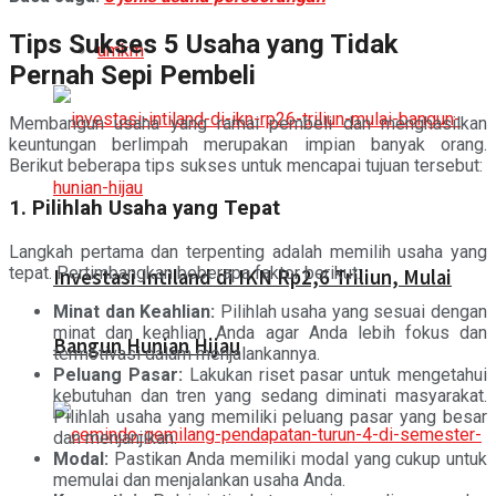
Tips Sukses 5 Usaha yang Tidak
umkm
Pernah Sepi Pembeli
Membangun usaha yang ramai pembeli dan menghasilkan
keuntungan berlimpah merupakan impian banyak orang.
Berikut beberapa tips sukses untuk mencapai tujuan tersebut:
1. Pilihlah Usaha yang Tepat
Langkah pertama dan terpenting adalah memilih usaha yang
tepat. Pertimbangkan beberapa faktor berikut:
Investasi Intiland di IKN Rp2,6 Triliun, Mulai
Minat dan Keahlian:
Pilihlah usaha yang sesuai dengan
minat dan keahlian Anda agar Anda lebih fokus dan
Bangun Hunian Hijau
termotivasi dalam menjalankannya.
Peluang Pasar:
Lakukan riset pasar untuk mengetahui
kebutuhan dan tren yang sedang diminati masyarakat.
Pilihlah usaha yang memiliki peluang pasar yang besar
dan menjanjikan.
Modal:
Pastikan Anda memiliki modal yang cukup untuk
memulai dan menjalankan usaha Anda.