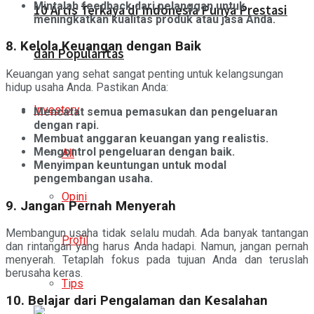
Mintalah feedback dari pelanggan untuk
10 Artis Terkaya di Indonesia Punya Prestasi
meningkatkan kualitas produk atau jasa Anda.
8. Kelola Keuangan dengan Baik
dan Popularitas
Keuangan yang sehat sangat penting untuk kelangsungan
hidup usaha Anda. Pastikan Anda:
Investory
Mencatat semua pemasukan dan pengeluaran
dengan rapi.
Membuat anggaran keuangan yang realistis.
Mengontrol pengeluaran dengan baik.
All
Menyimpan keuntungan untuk modal
pengembangan usaha.
Opini
9. Jangan Pernah Menyerah
Membangun usaha tidak selalu mudah. Ada banyak tantangan
Profil
dan rintangan yang harus Anda hadapi. Namun, jangan pernah
menyerah. Tetaplah fokus pada tujuan Anda dan teruslah
berusaha keras.
Tips
10. Belajar dari Pengalaman dan Kesalahan