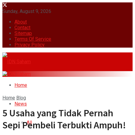
Sunday, August 9, 2026
About
Contact
Sitemap
Terms Of Service
Privacy Policy
Home
Home
Blog
News
5 Usaha yang Tidak Pernah
Sepi Pembeli Terbukti Ampuh!
All