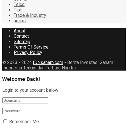
Telco
Tips
Trade & Industry
umkm
About
Contact
Sitemap
Terms Of Service
Privacy Policy
© 2023 - 2024
IDNsaham.com
- Berita Investasi Saham
Indonesia Terkini dan Terbaru Hari Ini.
Welcome Back!
Login to your account below
Remember Me