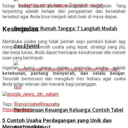
Setiap orang pasti pernah mengalami kegagalan. Yang
terpenting adalah belajar dari pengalaman dan kesalahan
tersebut agar Anda bisa menjadi lebih baik di masa depan.
Kesimpulan
Budgeting Rumah Tangga: 7 Langkah Mudah
Membuka usaha yang tidak pernah sepi pembeli bukan lagi
dan Efektif
mimpi. Dengan memilih usaha yang tepat, strategi yang jitu,
dan kerja keras, Anda dapat mencapai kesuksesan dan meraih
cuan yang berlimpah.
Ingatlah, kunci utama dalam memulai usaha adalah
ketekunan, pantang menyerah, dan selalu belajar
.
Teruslah berinovasi dan mengikuti tren terbaru agar usaha
Anda tetap relevan dan menarik bagi pelanggan.
Tags:
Bisnis
Usaha
Wirausaha
Perencanaan Keuangan Keluarga: Contoh Tabel
Previous Post
5 Contoh Usaha Perdagangan yang Unik dan
Menguntungkan
dan Tips Efektif