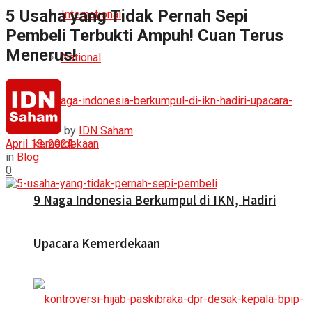
5 Usaha yang Tidak Pernah Sepi
International
Pembeli Terbukti Ampuh! Cuan Terus
Menerus!
National
by
IDN Saham
April 18, 2024
in
Blog
0
9 Naga Indonesia Berkumpul di IKN, Hadiri
Upacara Kemerdekaan