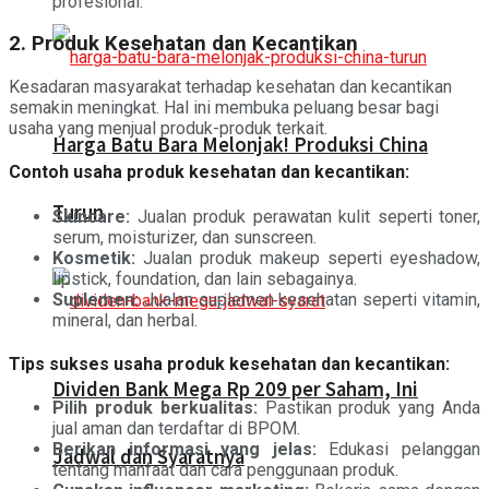
profesional.
2. Produk Kesehatan dan Kecantikan
Kesadaran masyarakat terhadap kesehatan dan kecantikan
semakin meningkat. Hal ini membuka peluang besar bagi
usaha yang menjual produk-produk terkait.
Harga Batu Bara Melonjak! Produksi China
Contoh usaha produk kesehatan dan kecantikan:
Turun
Skincare:
Jualan produk perawatan kulit seperti toner,
serum, moisturizer, dan sunscreen.
Kosmetik:
Jualan produk makeup seperti eyeshadow,
lipstick, foundation, dan lain sebagainya.
Suplemen:
Jualan suplemen kesehatan seperti vitamin,
mineral, dan herbal.
Tips sukses usaha produk kesehatan dan kecantikan:
Dividen Bank Mega Rp 209 per Saham, Ini
Pilih produk berkualitas:
Pastikan produk yang Anda
jual aman dan terdaftar di BPOM.
Berikan informasi yang jelas:
Edukasi pelanggan
Jadwal dan Syaratnya
tentang manfaat dan cara penggunaan produk.