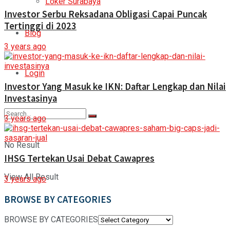
Loker Surabaya
Investor Serbu Reksadana Obligasi Capai Puncak
Tertinggi di 2023
Blog
3 years ago
Login
Investor Yang Masuk ke IKN: Daftar Lengkap dan Nilai
Investasinya
3 years ago
No Result
IHSG Tertekan Usai Debat Cawapres
View All Result
3 years ago
BROWSE BY CATEGORIES
BROWSE BY CATEGORIES