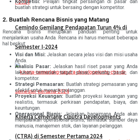
Kompetisi:
Pelajari tingkat persaingan di pasar dan
buatlah strategi untuk bersaing dengan kompetitor.
2. Buatlah Rencana Bisnis yang Matang
Cemindo Gemilang Pendapatan Turun 4% di
Rencana bisnis merupakan panduan penting untuk
menjalankan usaha Anda. Rencana ini harus memuat beberapa
hal berikut:
Semester I-2024
Visi dan Misi:
Jelaskan secara jelas visi dan misi usaha
Anda.
Analisis Pasar:
Jelaskan hasil riset pasar yang Anda
lakukan, termasuk target pasar, peluang pasar, dan
kompetitor.
Strategi Pemasaran:
Buatlah strategi pemasaran yang
efektif untuk menarik pelanggan.
Proyeksi Keuangan:
Buatlah proyeksi keuangan yang
realistis, termasuk perkiraan pendapatan, biaya, dan
keuntungan.
Operasional Bisnis:
Jelaskan bagaimana Anda akan
Kinerja Cemerlang Ciputra Developments
menjalankan operasional bisnis, termasuk sumber daya
manusia, manajemen stok, dan layanan pelanggan.
(CTRA) di Semester Pertama 2024