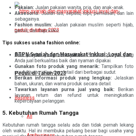
Pakaian:
Jualan pakaian wanita, pria, dan anak-anak.
Aksesoris:
Jualan tas, sepatu, topi, perhiasan, dan lain
sebagainya.
Fashion muslim:
Jualan pakaian muslim seperti hijab,
gamis, dan baju koko.
Tips sukses usaha fashion online:
BTPN Syariah dan Masyarakat Inklusi: Loyal dan
Pilih produk yang berkualitas:
Pastikan produk yang
Anda jual berkualitas baik dan nyaman dipakai.
Gunakan foto produk yang menarik:
Tampilkan foto
produk yang jelas dan detail dari berbagai sudut.
Peduli di Tahun 2023
Berikan informasi produk yang lengkap:
Jelaskan
bahan, ukuran, dan warna produk secara detail.
Tawarkan layanan purna jual yang baik:
Berikan
layanan return dan refund untuk meningkatkan
Business
kepercayaan pelanggan.
5. Kebutuhan Rumah Tangga
All
Kebutuhan rumah tangga selalu ada dan tidak pernah lekang
oleh waktu. Hal ini membuka peluang besar bagi usaha yang
Agribusiness