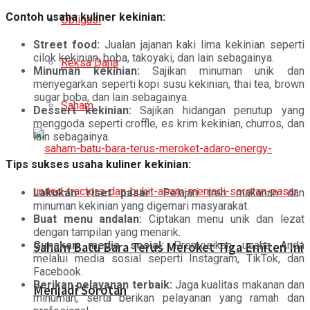
Contoh usaha kuliner kekinian:
Obligasi
Street food:
Jualan jajanan kaki lima kekinian seperti
cilok kekinian, boba, takoyaki, dan lain sebagainya.
Reksa Dana
Minuman kekinian:
Sajikan minuman unik dan
menyegarkan seperti kopi susu kekinian, thai tea, brown
sugar boba, dan lain sebagainya.
Saham
Dessert kekinian:
Sajikan hidangan penutup yang
menggoda seperti croffle, es krim kekinian, churros, dan
lain sebagainya.
Tips sukses usaha kuliner kekinian:
Lakukan riset pasar:
Pelajari tren makanan dan
minuman kekinian yang digemari masyarakat.
Buat menu andalan:
Ciptakan menu unik dan lezat
dengan tampilan yang menarik.
Gunakan media sosial:
Promosikan usaha Anda
Saham Batu Bara Terus Meroket Tiga Emiten Ini
melalui media sosial seperti Instagram, TikTok, dan
Facebook.
Berikan pelayanan terbaik:
Jaga kualitas makanan dan
Menjadi Sorotan
minuman, serta berikan pelayanan yang ramah dan