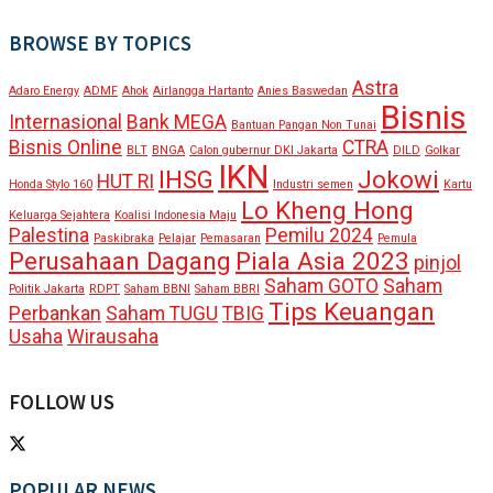
BROWSE BY TOPICS
Astra
Adaro Energy
ADMF
Ahok
Airlangga Hartanto
Anies Baswedan
Bisnis
Internasional
Bank MEGA
Bantuan Pangan Non Tunai
Bisnis Online
CTRA
BLT
BNGA
Calon gubernur DKI Jakarta
DILD
Golkar
IKN
IHSG
Jokowi
HUT RI
Honda Stylo 160
Industri semen
Kartu
Lo Kheng Hong
Keluarga Sejahtera
Koalisi Indonesia Maju
Palestina
Pemilu 2024
Paskibraka
Pelajar
Pemasaran
Pemula
Perusahaan Dagang
Piala Asia 2023
pinjol
Saham GOTO
Saham
Politik Jakarta
RDPT
Saham BBNI
Saham BBRI
Tips Keuangan
Perbankan
Saham TUGU
TBIG
Usaha
Wirausaha
FOLLOW US
POPULAR NEWS