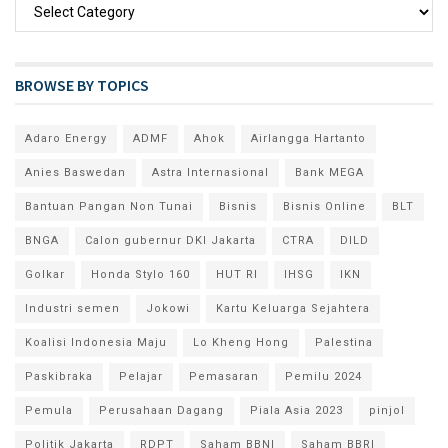
BROWSE BY TOPICS
Adaro Energy
ADMF
Ahok
Airlangga Hartanto
Anies Baswedan
Astra Internasional
Bank MEGA
Bantuan Pangan Non Tunai
Bisnis
Bisnis Online
BLT
BNGA
Calon gubernur DKI Jakarta
CTRA
DILD
Golkar
Honda Stylo 160
HUT RI
IHSG
IKN
Industri semen
Jokowi
Kartu Keluarga Sejahtera
Koalisi Indonesia Maju
Lo Kheng Hong
Palestina
Paskibraka
Pelajar
Pemasaran
Pemilu 2024
Pemula
Perusahaan Dagang
Piala Asia 2023
pinjol
Politik Jakarta
RDPT
Saham BBNI
Saham BBRI