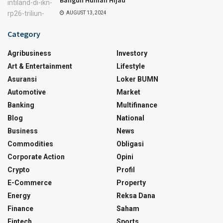
Bangun Hunian Hijau
AUGUST 13, 2024
Category
Agribusiness
Investory
Art & Entertainment
Lifestyle
Asuransi
Loker BUMN
Automotive
Market
Banking
Multifinance
Blog
National
Business
News
Commodities
Obligasi
Corporate Action
Opini
Crypto
Profil
E-Commerce
Property
Energy
Reksa Dana
Finance
Saham
Fintech
Sports