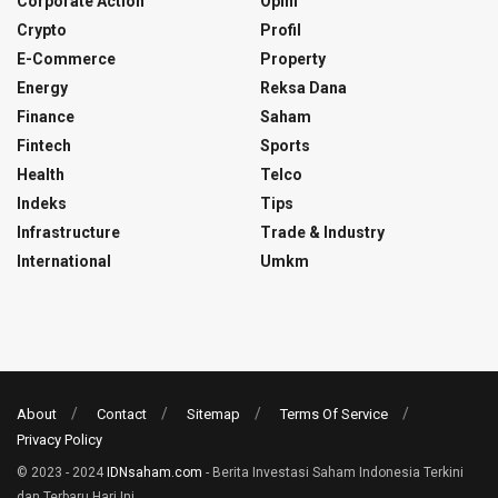
Corporate Action
Opini
Crypto
Profil
E-Commerce
Property
Energy
Reksa Dana
Finance
Saham
Fintech
Sports
Health
Telco
Indeks
Tips
Infrastructure
Trade & Industry
International
Umkm
About
Contact
Sitemap
Terms Of Service
Privacy Policy
© 2023 - 2024
IDNsaham.com
- Berita Investasi Saham Indonesia Terkini
dan Terbaru Hari Ini.