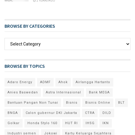
2 YEARS AGO
BROWSE BY CATEGORIES
BROWSE BY TOPICS
Adaro Energy
ADMF
Ahok
Airlangga Hartanto
Anies Baswedan
Astra Internasional
Bank MEGA
Bantuan Pangan Non Tunai
Bisnis
Bisnis Online
BLT
BNGA
Calon gubernur DKI Jakarta
CTRA
DILD
Golkar
Honda Stylo 160
HUT RI
IHSG
IKN
Industri semen
Jokowi
Kartu Keluarga Sejahtera