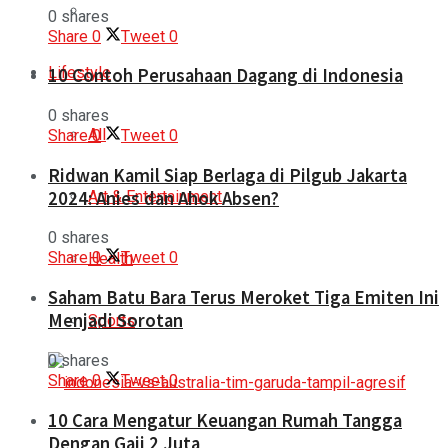
0 shares
Share
0
Tweet
0
Lifestyle
10 Contoh Perusahaan Dagang di Indonesia
0 shares
All
Share
0
Tweet
0
Ridwan Kamil Siap Berlaga di Pilgub Jakarta
2024: Anies dan Ahok Absen?
Art & Entertainment
0 shares
Share
0
Tweet
0
Health
Saham Batu Bara Terus Meroket Tiga Emiten Ini
Menjadi Sorotan
Sports
0 shares
Share
0
Tweet
0
10 Cara Mengatur Keuangan Rumah Tangga
Dengan Gaji 2 Juta