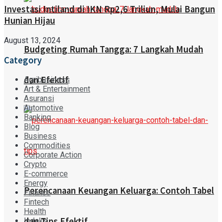
Investasi Intiland di IKN Rp2,6 Triliun, Mulai Bangun
Hunian Hijau
August 13, 2024
Budgeting Rumah Tangga: 7 Langkah Mudah
Category
dan Efektif
Agribusiness
Art & Entertainment
Asuransi
Automotive
Banking
Blog
Business
Commodities
Corporate Action
Crypto
E-commerce
Energy
Perencanaan Keuangan Keluarga: Contoh Tabel
Finance
Fintech
Health
dan Tips Efektif
Indeks