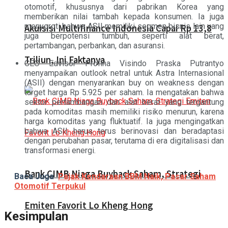
otomotif, khususnya dari pabrikan Korea yang
memberikan nilai tambah kepada konsumen. Ia juga
menyoroti bahwa ASII memiliki segmen bisnis lain yang
Akuisisi Multifinance Indonesia Capai Rp 13,8
juga berpotensi tumbuh, seperti alat berat,
pertambangan, perbankan, dan asuransi.
Triliun, Ini Faktanya
CEO Edvisor Profina Visindo Praska Putrantyo
menyampaikan outlook netral untuk Astra Internasional
(ASII) dengan menyarankan buy on weakness dengan
target harga Rp 5.925 per saham. Ia mengatakan bahwa
sektor pertambangan dan alat berat yang tergantung
pada komoditas masih memiliki risiko menurun, karena
harga komoditas yang fluktuatif. Ia juga mengingatkan
bahwa ASII harus terus berinovasi dan beradaptasi
dengan perubahan pasar, terutama di era digitalisasi dan
transformasi energi.
Bank CIMB Niaga Buyback Saham, Strategi
Baca Juga
Pajak Kendaraan BBM Naik, Pasar Saham
Otomotif Terpukul
Emiten Favorit Lo Kheng Hong
Kesimpulan