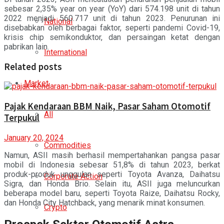
sebesar 2,35% year on year (YoY) dari 574.198 unit di tahun
2022 menjadi 560.717 unit di tahun 2023. Penurunan ini
National
disebabkan oleh berbagai faktor, seperti pandemi Covid-19,
krisis chip semikonduktor, dan persaingan ketat dengan
pabrikan lain.
International
Related posts
Market
Pajak Kendaraan BBM Naik, Pasar Saham Otomotif
All
Terpukul
January 20, 2024
Commodities
Namun, ASII masih berhasil mempertahankan pangsa pasar
mobil di Indonesia sebesar 51,8% di tahun 2023, berkat
produk-produk unggulan seperti Toyota Avanza, Daihatsu
Corporate Action
Sigra, dan Honda Brio. Selain itu, ASII juga meluncurkan
beberapa model baru, seperti Toyota Raize, Daihatsu Rocky,
dan Honda City Hatchback, yang menarik minat konsumen.
Crypto