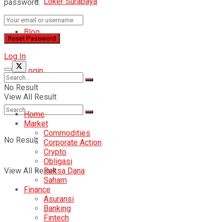
Loker Surabaya
password.
Blog
Log In
Login
No Result
View All Result
Home
Market
Commodities
No Result
Corporate Action
Crypto
Obligasi
Reksa Dana
View All Result
Saham
Finance
Asuransi
Banking
Fintech