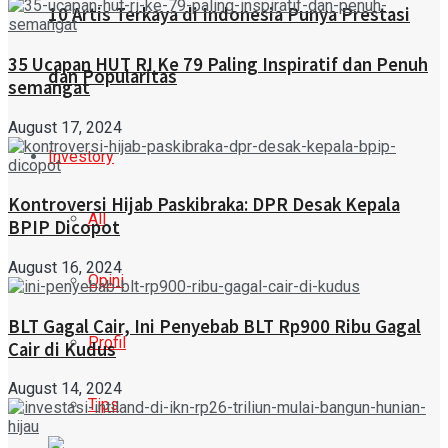
10 Artis Terkaya di Indonesia Punya Prestasi
35 Ucapan HUT RI Ke 79 Paling Inspiratif dan Penuh
dan Popularitas
semangat
August 17, 2024
Investory
Kontroversi Hijab Paskibraka: DPR Desak Kepala
All
BPIP Dicopot
August 16, 2024
Opini
BLT Gagal Cair, Ini Penyebab BLT Rp900 Ribu Gagal
Profil
Cair di Kudus
August 14, 2024
Tips