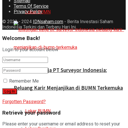
Sitemap
Terms Of Service
Privacy Policy
Loker BUMN
© 2023 - 2024
IDNsaham.com
- Berita Investasi Saham
Indonesia Terkini dan Terbaru Hari Ini.
Welcome Back!
Login to your account below
Lowongan Kerja PT Surveyor Indonesia:
Remember Me
Peluang Karir Menjanjikan di BUMN Terkemuka
Forgotten Password?
Loker BUMN
Retrieve your password
Please enter your username or email address to reset your