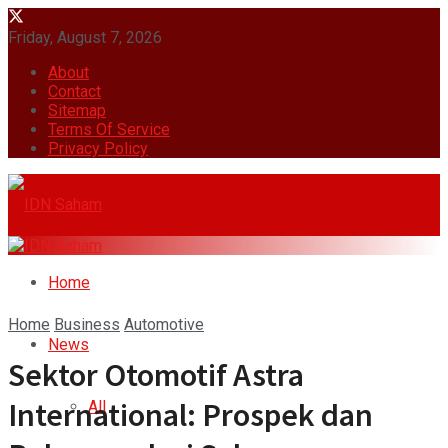
Friday, August 7, 2026
About
Contact
Sitemap
Terms Of Service
Privacy Policy
Home
Home
Business
Automotive
News
Sektor Otomotif Astra
International: Prospek dan
All