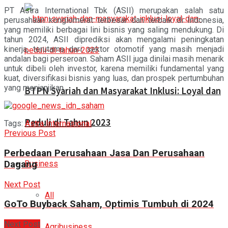
PT Astra International Tbk (ASII) merupakan salah satu
perusahaan konglomerat terbesar dan terbaik di Indonesia,
yang memiliki berbagai lini bisnis yang saling mendukung. Di
tahun 2024, ASII diprediksi akan mengalami peningkatan
kinerja, terutama dari sektor otomotif yang masih menjadi
andalan bagi perseroan. Saham ASII juga dinilai masih menarik
untuk dibeli oleh investor, karena memiliki fundamental yang
kuat, diversifikasi bisnis yang luas, dan prospek pertumbuhan
yang menjanjikan.
BTPN Syariah dan Masyarakat Inklusi: Loyal dan
Peduli di Tahun 2023
Tags:
Astra Internasional
Previous Post
Perbedaan Perusahaan Jasa Dan Perusahaan
Dagang
Business
Next Post
All
GoTo Buyback Saham, Optimis Tumbuh di 2024
Next Post
Agribusiness