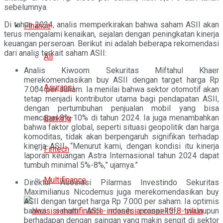
sebelumnya.
Di tahun 2024, analis memperkirakan bahwa saham ASII akan
Finance
terus mengalami kenaikan, sejalan dengan peningkatan kinerja
keuangan perseroan. Berikut ini adalah beberapa rekomendasi
dari analis terkait saham ASII:
All
Analis Kiwoom Sekuritas Miftahul Khaer
merekomendasikan buy ASII dengan target harga Rp
Asuransi
7.004 per saham. Ia menilai bahwa sektor otomotif akan
tetap menjadi kontributor utama bagi pendapatan ASII,
dengan pertumbuhan penjualan mobil yang bisa
mencapai 8%-10% di tahun 2024. Ia juga menambahkan
Banking
bahwa faktor global, seperti situasi geopolitik dan harga
komoditas, tidak akan berpengaruh signifikan terhadap
kinerja ASII. “Menurut kami, dengan kondisi itu kinerja
Fintech
laporan keuangan Astra Internasional tahun 2024 dapat
tumbuh minimal 5%-8%,” ujarnya.”
Multifinance
Direktur Asosiasi Pilarmas Investindo Sekuritas
Maximilianus Nicodemus juga merekomendasikan buy
ASII dengan target harga Rp 7.000 per saham. Ia optimis
bahwa saham ASII masih prospektif, walaupun
berhadapan dengan saingan yang makin sengit di sektor