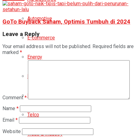
Automotive
GoTo Buyback Saham, Optimis Tumbuh di 2024
Leave a Reply
E-commerce
Your email address will not be published.
Required fields are
marked
*
Energy
Infrastructure
Property
Comment
*
Name
*
Telco
Email
*
Website
Trade & Industry