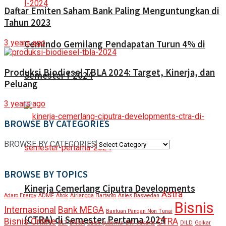
Daftar Emiten Saham Bank Paling Menguntungkan di
Tahun 2023
3 years ago
Cemindo Gemilang Pendapatan Turun 4% di
Produksi Biodiesel TBLA 2024: Target, Kinerja, dan
Semester I-2024
Peluang
3 years ago
BROWSE BY CATEGORIES
BROWSE BY CATEGORIES
BROWSE BY TOPICS
Kinerja Cemerlang Ciputra Developments
Astra
Adaro Energy
ADMF
Ahok
Airlangga Hartanto
Anies Baswedan
Bisnis
Internasional
Bank MEGA
Bantuan Pangan Non Tunai
(CTRA) di Semester Pertama 2024
Bisnis Online
CTRA
BLT
BNGA
Calon gubernur DKI Jakarta
DILD
Golkar