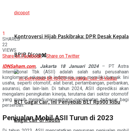
1
Kontroversi Hijab Paskibraka: DPR Desak Kepala
SHARES
22
VIEWS
BPIP Dicopot
Share on Facebook
Share on Twitter
IDNSaham.com
,
Jakarta 18 Januari 2024
– PT Astra
International Tbk (ASII) adalah salah satu perusahaan
konglomerat raksasa di Indonesia yang memiliki banyak lini
usaha, seperti otomotif, alat berat, pertambangan, perbankan,
asuransi, dan lain-lain. Di tahun 2024, ASII diprediksi akan
mengalami peningkatan kinerja, terutama dari sektor otomotif
yang masih menjadi penyumbang pendapatan terbesar bagi
BLT Gagal Cair, Ini Penyebab BLT Rp900 Ribu
perseroan.
Penjualan Mobil ASII Turun di 2023
Gagal Cair di Kudus
Di tahun 2023, ASII mencatatkan penurunan penjualan mobil