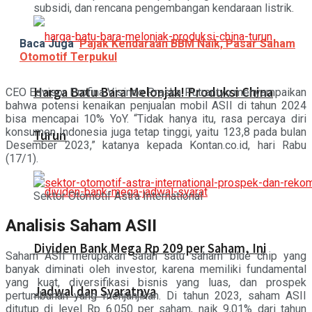
subsidi, dan rencana pengembangan kendaraan listrik.
Baca Juga
Pajak Kendaraan BBM Naik, Pasar Saham
Otomotif Terpukul
Harga Batu Bara Melonjak! Produksi China
CEO Edvisor Profina Visindo Praska Putrantyo menyampaikan
bahwa potensi kenaikan penjualan mobil ASII di tahun 2024
bisa mencapai 10% YoY. “Tidak hanya itu, rasa percaya diri
konsumen Indonesia juga tetap tinggi, yaitu 123,8 pada bulan
Turun
Desember 2023,” katanya kepada Kontan.co.id, hari Rabu
(17/1).
Sektor Otomotif Astra International
Analisis Saham ASII
Dividen Bank Mega Rp 209 per Saham, Ini
Saham ASII merupakan salah satu saham blue chip yang
banyak diminati oleh investor, karena memiliki fundamental
yang kuat, diversifikasi bisnis yang luas, dan prospek
Jadwal dan Syaratnya
pertumbuhan yang menjanjikan. Di tahun 2023, saham ASII
ditutup di level Rp 6.050 per saham, naik 9,01% dari tahun