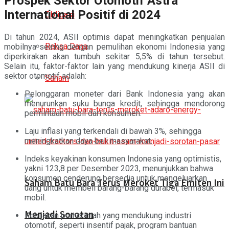
Prospek Sektor Otomotif Astra
International Positif di 2024
Obligasi
Di tahun 2024, ASII optimis dapat meningkatkan penjualan
Reksa Dana
mobilnya seiring dengan pemulihan ekonomi Indonesia yang
diperkirakan akan tumbuh sekitar 5,5% di tahun tersebut.
Selain itu, faktor-faktor lain yang mendukung kinerja ASII di
sektor otomotif adalah:
Saham
Pelonggaran moneter dari Bank Indonesia yang akan
menurunkan suku bunga kredit, sehingga mendorong
permintaan mobil dari konsumen.
Laju inflasi yang terkendali di bawah 3%, sehingga
meningkatkan daya beli masyarakat.
Indeks keyakinan konsumen Indonesia yang optimistis,
yakni 123,8 per Desember 2023, menunjukkan bahwa
konsumen cenderung bersedia untuk mengeluarkan
Saham Batu Bara Terus Meroket Tiga Emiten Ini
uang untuk membeli barang-barang durabel, termasuk
mobil.
Menjadi Sorotan
Kebijakan pemerintah yang mendukung industri
otomotif, seperti insentif pajak, program bantuan