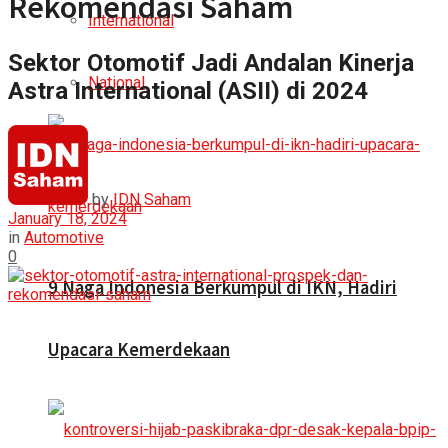
Rekomendasi Saham
International
Sektor Otomotif Jadi Andalan Kinerja
National
Astra International (ASII) di 2024
by
IDN Saham
January 18, 2024
in
Automotive
0
9 Naga Indonesia Berkumpul di IKN, Hadiri
Upacara Kemerdekaan