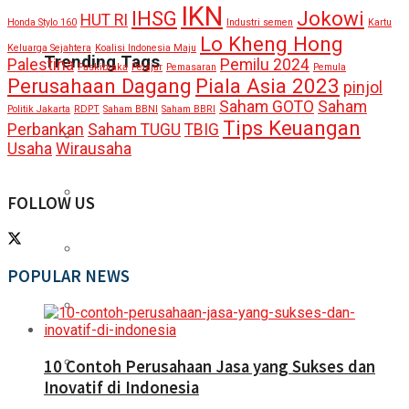
IKN
IHSG
Jokowi
HUT RI
Honda Stylo 160
Industri semen
Kartu
Lo Kheng Hong
Keluarga Sejahtera
Koalisi Indonesia Maju
Trending Tags
Palestina
Pemilu 2024
Paskibraka
Pelajar
Pemasaran
Pemula
Perusahaan Dagang
Piala Asia 2023
pinjol
Saham GOTO
Saham
Politik Jakarta
RDPT
Saham BBNI
Saham BBRI
Tips Keuangan
Perbankan
Saham TUGU
TBIG
Usaha
Wirausaha
FOLLOW US
POPULAR NEWS
10 Contoh Perusahaan Jasa yang Sukses dan
Inovatif di Indonesia