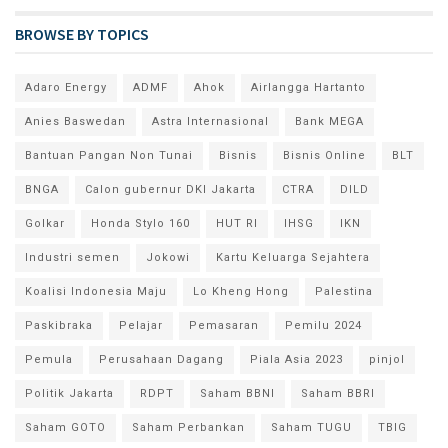
BROWSE BY TOPICS
Adaro Energy
ADMF
Ahok
Airlangga Hartanto
Anies Baswedan
Astra Internasional
Bank MEGA
Bantuan Pangan Non Tunai
Bisnis
Bisnis Online
BLT
BNGA
Calon gubernur DKI Jakarta
CTRA
DILD
Golkar
Honda Stylo 160
HUT RI
IHSG
IKN
Industri semen
Jokowi
Kartu Keluarga Sejahtera
Koalisi Indonesia Maju
Lo Kheng Hong
Palestina
Paskibraka
Pelajar
Pemasaran
Pemilu 2024
Pemula
Perusahaan Dagang
Piala Asia 2023
pinjol
Politik Jakarta
RDPT
Saham BBNI
Saham BBRI
Saham GOTO
Saham Perbankan
Saham TUGU
TBIG