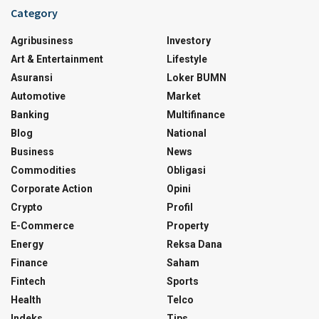
Category
Agribusiness
Investory
Art & Entertainment
Lifestyle
Asuransi
Loker BUMN
Automotive
Market
Banking
Multifinance
Blog
National
Business
News
Commodities
Obligasi
Corporate Action
Opini
Crypto
Profil
E-Commerce
Property
Energy
Reksa Dana
Finance
Saham
Fintech
Sports
Health
Telco
Indeks
Tips